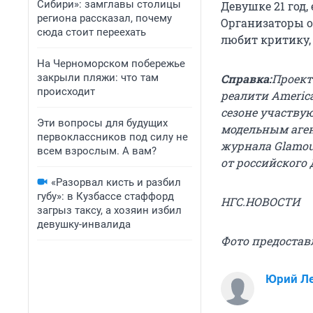
Сибири»: замглавы столицы
Девушке 21 год,
региона рассказал, почему
Организаторы о
сюда стоит переехать
любит критику, 
На Черноморском побережье
закрыли пляжи: что там
Справка:
Проект
происходит
реалити America
сезоне участвую
Эти вопросы для будущих
модельным аген
первоклассников под силу не
журнала Glamour
всем взрослым. А вам?
от российского 
«Разорвал кисть и разбил
губу»: в Кузбассе стаффорд
НГС.НОВОСТИ
загрыз таксу, а хозяин избил
девушку-инвалида
Фото предостав
Юрий Л