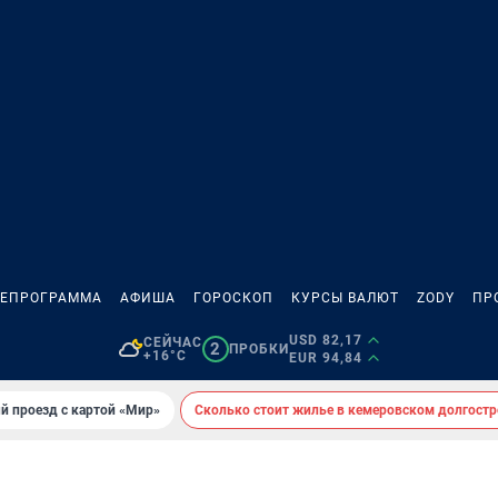
ЛЕПРОГРАММА
АФИША
ГОРОСКОП
КУРСЫ ВАЛЮТ
ZODY
ПР
USD 82,17
СЕЙЧАС
2
ПРОБКИ
+16°C
EUR 94,84
й проезд с картой «Мир»
Сколько стоит жилье в кемеровском долгостр