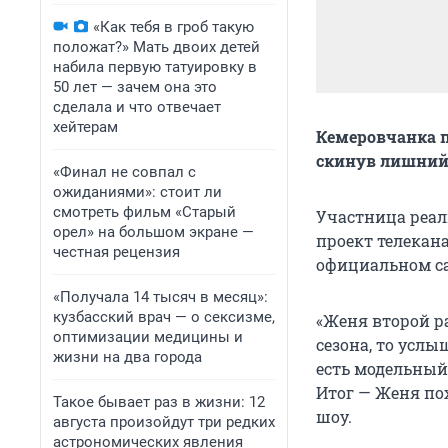
«Как тебя в гроб такую
положат?» Мать двоих детей
набила первую татуировку в
50 лет — зачем она это
сделала и что отвечает
хейтерам
Кемеровчанка п
скинув лишний
«Финал не совпал с
ожиданиями»: стоит ли
смотреть фильм «Старый
Участница реал
орел» на большом экране —
проект телекана
честная рецензия
официальном са
«Получала 14 тысяч в месяц»:
кузбасский врач — о сексизме,
«Женя второй р
оптимизации медицины и
сезона, то услы
жизни на два города
есть модельный
Итог — Женя пох
Такое бывает раз в жизни: 12
шоу.
августа произойдут три редких
астрономических явления