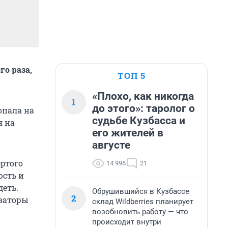
го раза,
ТОП 5
«Плохо, как никогда
1
до этого»: таролог о
опала на
судьбе Кузбасса и
я на
его жителей в
августе
ертого
14 996
21
ость и
деть.
Обрушившийся в Кузбассе
2
изаторы
склад Wildberries планирует
возобновить работу — что
происходит внутри