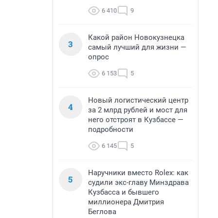
6 410
9
Какой район Новокузнецка
3
самый лучший для жизни —
опрос
6 153
5
Новый логистический центр
4
за 2 млрд рублей и мост для
него отстроят в Кузбассе —
подробности
6 145
5
Наручники вместо Rolex: как
5
судили экс-главу Минздрава
Кузбасса и бывшего
миллионера Дмитрия
Беглова