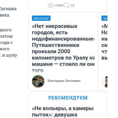
4 844
15
 Евгения
века.
МНЕНИЕ
МНЕНИ
«Нет некрасивых
«Мы в
дного
городов, есть
Нолан
 пятом
недофинансированные».
настр
года с
Путешественники
смотр
ного
проехали 2000
чтобы
. и шубу
километров по Уралу на
выгля
машине — стоило ли оно
того
Екатерина Литкевич
РЕКОМЕНДУЕМ
«Не вольеры, а камеры
пыток»: девушка