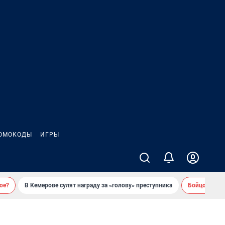
ОМОКОДЫ
ИГРЫ
ое?
В Кемерове сулят награду за «голову» преступника
Бойцовский 