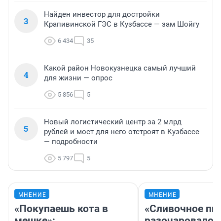
Найден инвестор для достройки
3
Крапивинской ГЭС в Кузбассе — зам Шойгу
6 434
35
Какой район Новокузнецка самый лучший
4
для жизни — опрос
5 856
5
Новый логистический центр за 2 млрд
5
рублей и мост для него отстроят в Кузбассе
— подробности
5 797
5
МНЕНИЕ
МНЕНИЕ
«Покупаешь кота в
«Сливочное пи
мешке»:
разочаровало»