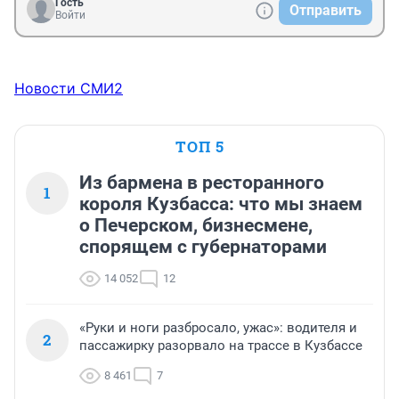
Гость
Отправить
Войти
Новости СМИ2
ТОП 5
Из бармена в ресторанного
1
короля Кузбасса: что мы знаем
о Печерском, бизнесмене,
спорящем с губернаторами
14 052
12
«Руки и ноги разбросало, ужас»: водителя и
2
пассажирку разорвало на трассе в Кузбассе
8 461
7