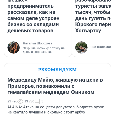
предприниматель
туристы запла
рассказала, как на
тысяч, чтобы 
самом деле устроен
день гулять по
бизнес со складами
Юрского перио
дешевых товаров
Хогвартсу
Наталья Шорохова
Яна Шаламова
Открыла кофейную точку на
деньги соцразвития
РЕКОМЕНДУЕМ
Медведицу Майю, жившую на цепи в
Приморье, познакомили с
гималайским медведем Фиником
21 час
13 730
5
AI-AINA: Атака на соцсети депутатов, бюджета вузов
не хватило лучшим и сколько стоит арбуз