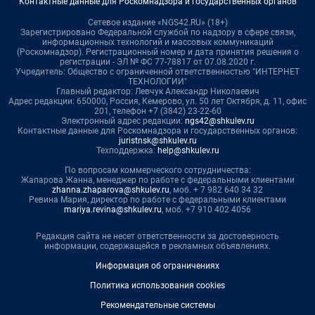
Контактные данные для Роскомнадзора и государственных органов
Сетевое издание «NGS42.RU» (18+)
Зарегистрировано Федеральной службой по надзору в сфере связи,
информационных технологий и массовых коммуникаций
(Роскомнадзор). Регистрационный номер и дата принятия решения о
регистрации - ЭЛ № ФС 77-78817 от 07.08.2020 г.
Учредитель: Общество с ограниченной ответственностью "ИНТЕРНЕТ
ТЕХНОЛОГИИ"
Главный редактор: Левчук Александр Николаевич
Адрес редакции: 650000, Россия, Кемерово, ул. 50 лет Октября, д. 11, офис
201, телефон +7 (3842) 23-22-60
Электронный адрес редакции:
ngs42@shkulev.ru
Контактные данные для Роскомнадзора и государственных органов:
juristnsk@shkulev.ru
Техподдержка:
help@shkulev.ru
По вопросам коммерческого сотрудничества:
Жапарова Жанна, менеджер по работе с федеральными клиентами
zhanna.zhaparova@shkulev.ru
, моб. + 7 982 640 34 32
Ревина Мария, директор по работе с федеральными клиентами
mariya.revina@shkulev.ru
, моб. +7 910 402 4056
Редакция сайта не несет ответственности за достоверность
информации, содержащейся в рекламных объявлениях.
Информация об ограничениях
Политика использования cookies
Рекомендательные системы