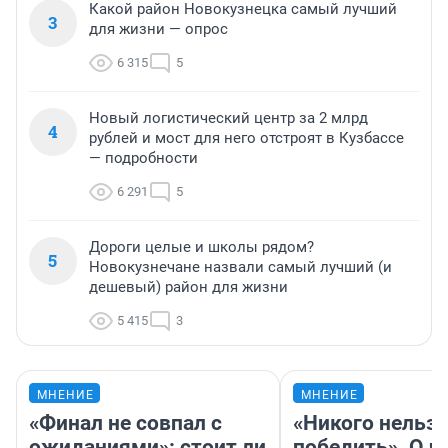
Какой район Новокузнецка самый лучший
3
для жизни — опрос
6 315
5
Новый логистический центр за 2 млрд
4
рублей и мост для него отстроят в Кузбассе
— подробности
6 291
5
Дороги целые и школы рядом?
5
Новокузнечане назвали самый лучший (и
дешевый) район для жизни
5 415
3
МНЕНИЕ
МНЕНИЕ
«Финал не совпал с
«Никого нельз
ожиданиями»: стоит ли
победить». О ч