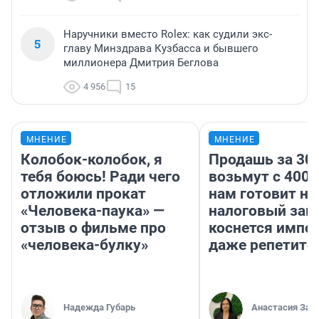
Наручники вместо Rolex: как судили экс-
5
главу Минздрава Кузбасса и бывшего
миллионера Дмитрия Беглова
4 956
15
МНЕНИЕ
МНЕНИЕ
Колобок-колобок, я
Продашь за 300
тебя боюсь! Ради чего
возьмут с 4000
отложили прокат
нам готовит н
«Человека-паука» —
налоговый зако
отзыв о фильме про
коснется импор
«человека-булку»
даже репетито
Надежда Губарь
Анастасия Зав