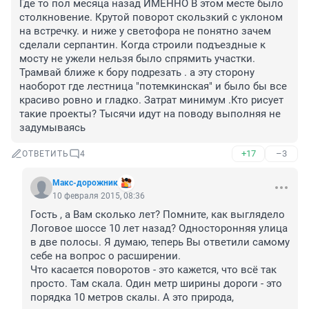
Где то пол месяца назад ИМЕННО В этом месте было 
столкновение. Крутой поворот скользкий с уклоном 
на встречку. и ниже у светофора не понятно зачем 
сделали серпантин. Когда строили подъездные к 
мосту не ужели нельзя было спрямить участки. 
Трамвай ближе к бору подрезать . а эту сторону 
наоборот где лестница "потемкинская" и было бы все 
красиво ровно и гладко. Затрат минимум .Кто рисует 
такие проекты? Тысячи идут на поводу выполняя не 
задумываясь
+17
–3
ОТВЕТИТЬ
4
Макс-дорожник
10 февраля 2015, 08:36
Гость , а Вам сколько лет? Помните, как выглядело 
Логовое шоссе 10 лет назад? Односторонняя улица 
в две полосы. Я думаю, теперь Вы ответили самому 
себе на вопрос о расширении.

Что касается поворотов - это кажется, что всё так 
просто. Там скала. Один метр ширины дороги - это 
порядка 10 метров скалы. А это природа, 