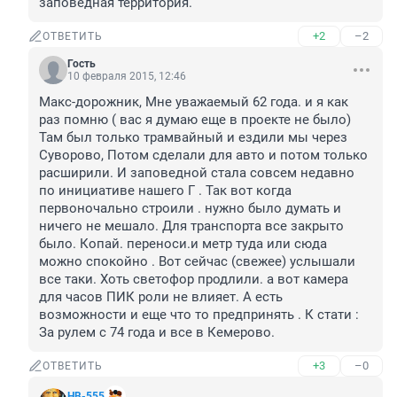
заповедная территория.
+2
–2
ОТВЕТИТЬ
Гость
10 февраля 2015, 12:46
Макс-дорожник, Мне уважаемый 62 года. и я как 
раз помню ( вас я думаю еще в проекте не было) 
Там был только трамвайный и ездили мы через 
Суворово, Потом сделали для авто и потом только 
расширили. И заповедной стала совсем недавно 
по инициативе нашего Г . Так вот когда 
первоночально строили . нужно было думать и 
ничего не мешало. Для транспорта все закрыто 
было. Копай. переноси.и метр туда или сюда 
можно спокойно . Вот сейчас (свежее) услышали 
все таки. Хоть светофор продлили. а вот камера 
для часов ПИК роли не влияет. А есть 
возможности и еще что то предпринять . К стати : 
За рулем с 74 года и все в Кемерово.
+3
–0
ОТВЕТИТЬ
НВ-555