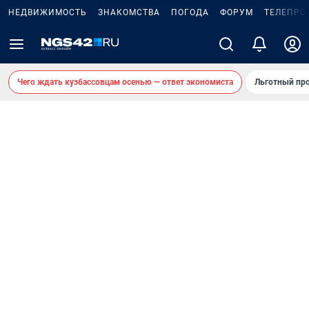
НЕДВИЖИМОСТЬ
ЗНАКОМСТВА
ПОГОДА
ФОРУМ
ТЕЛЕПРО
Чего ждать кузбассовцам осенью — ответ экономиста
Льготный про