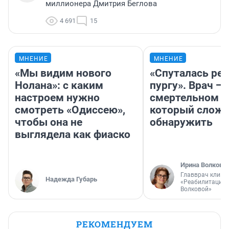
миллионера Дмитрия Беглова
4 691
15
МНЕНИЕ
МНЕНИЕ
«Мы видим нового
«Спуталась реч
Нолана»: с каким
пургу». Врач — 
настроем нужно
смертельном д
смотреть «Одиссею»,
который слож
чтобы она не
обнаружить
выглядела как фиаско
Ирина Волкова
Главврач клини
Надежда Губарь
«Реабилитация 
Волковой»
РЕКОМЕНДУЕМ