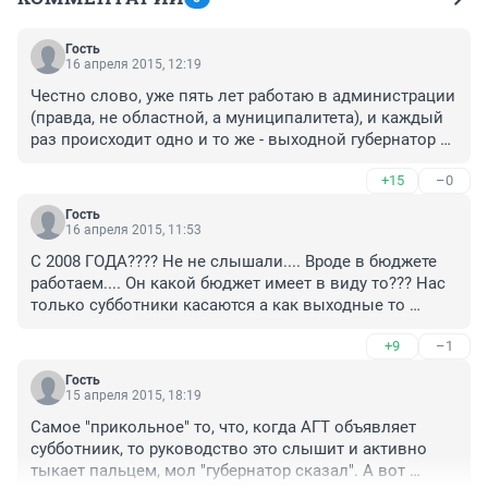
Гость
16 апреля 2015, 12:19
Честно слово, уже пять лет работаю в администрации 
(правда, не областной, а муниципалитета), и каждый 
раз происходит одно и то же - выходной губернатор 
объявляет, но "все понимают, что нас это не касается" 
+15
–0
- почему-то мы всегда на работе в этот день, а вот, 
простите, жэки и детские сады - "не придем", 
Гость
"заберите ребенка не позже 15.00".... так что зря вы 
16 апреля 2015, 11:53
так огульно на администрации, товарищи!
С 2008 ГОДА???? Не не слышали.... Вроде в бюджете 
работаем.... Он какой бюджет имеет в виду то??? Нас 
только субботники касаются а как выходные то 
МИМО!!!
+9
–1
Гость
15 апреля 2015, 18:19
Самое "прикольное" то, что, когда АГТ объявляет 
субботниик, то руководство это слышит и активно 
тыкает пальцем, мол "губернатор сказал". А вот 