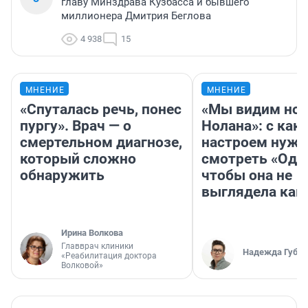
главу Минздрава Кузбасса и бывшего
миллионера Дмитрия Беглова
4 938
15
МНЕНИЕ
МНЕНИЕ
«Спуталась речь, понес
«Мы видим нов
пургу». Врач — о
Нолана»: с как
смертельном диагнозе,
настроем нужн
который сложно
смотреть «Оди
обнаружить
чтобы она не
выглядела как
Ирина Волкова
Главврач клиники
Надежда Губар
«Реабилитация доктора
Волковой»