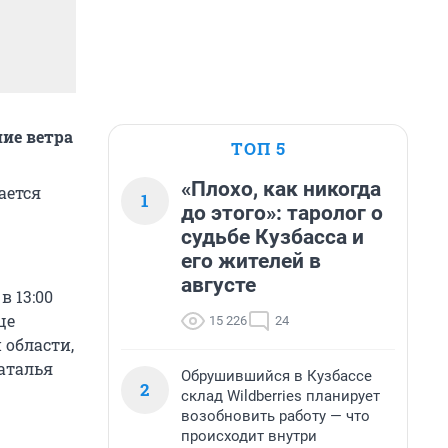
ние ветра
ТОП 5
«Плохо, как никогда
ается
1
до этого»: таролог о
судьбе Кузбасса и
его жителей в
августе
в 13:00
ще
15 226
24
 области,
аталья
Обрушившийся в Кузбассе
2
склад Wildberries планирует
возобновить работу — что
происходит внутри