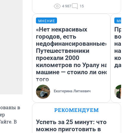
4 987
15
МНЕНИЕ
МНЕНИ
«Нет некрасивых
Прода
городов, есть
возьм
недофинансированные».
нам г
Путешественники
налог
проехали 2000
косне
километров по Уралу на
даже 
машине — стоило ли оно
того
Екатерина Литкевич
рованы в
РЕКОМЕНДУЕМ
тер
Успеть за 25 минут: что
айге. В
можно приготовить в