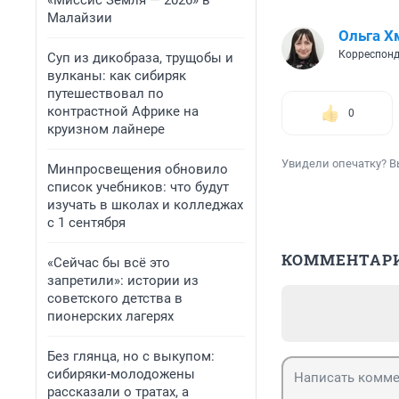
«Миссис Земля — 2026» в
Малайзии
Ольга Х
Корреспонд
Суп из дикобраза, трущобы и
вулканы: как сибиряк
путешествовал по
контрастной Африке на
0
круизном лайнере
Увидели опечатку? В
Минпросвещения обновило
список учебников: что будут
изучать в школах и колледжах
с 1 сентября
КОММЕНТАР
«Сейчас бы всё это
запретили»: истории из
советского детства в
пионерских лагерях
Без глянца, но с выкупом:
сибиряки-молодожены
рассказали о тратах, а