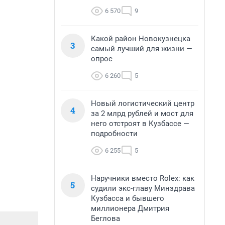
6 570
9
Какой район Новокузнецка
3
самый лучший для жизни —
опрос
6 260
5
Новый логистический центр
4
за 2 млрд рублей и мост для
него отстроят в Кузбассе —
подробности
6 255
5
Наручники вместо Rolex: как
5
судили экс-главу Минздрава
Кузбасса и бывшего
миллионера Дмитрия
Беглова