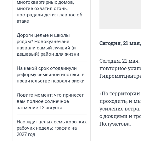
многоквартирных домов,
многие охватил огонь,
пострадали дети: главное об
атаке
Дороги целые и школы
рядом? Новокузнечане
Сегодня, 21 ма
назвали самый лучший (и
дешевый) район для жизни
Сегодня, 21 мая
повторное усил
На какой срок отодвинули
реформу семейной ипотеки: в
Гидрометцентре
правительстве назвали риски
«По территории 
Ловите момент: что принесет
проходить, и мы
вам полное солнечное
затмение 12 августа
усиление ветра
с дождями и гр
Нас ждут целых семь коротких
Полуэктова.
рабочих недель: график на
2027 год