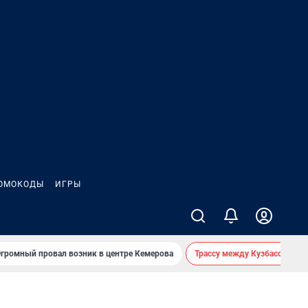
ОМОКОДЫ
ИГРЫ
громный провал возник в центре Кемерова
Трассу между Кузбассом и 