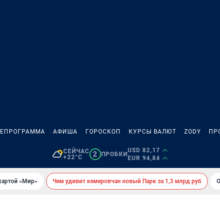
ЛЕПРОГРАММА
АФИША
ГОРОСКОП
КУРСЫ ВАЛЮТ
ZODY
ПР
USD 82,17
СЕЙЧАС
2
ПРОБКИ
+22°C
EUR 94,84
картой «Мир»
Чем удивит кемеровчан новый Парк за 1,3 млрд руб
О