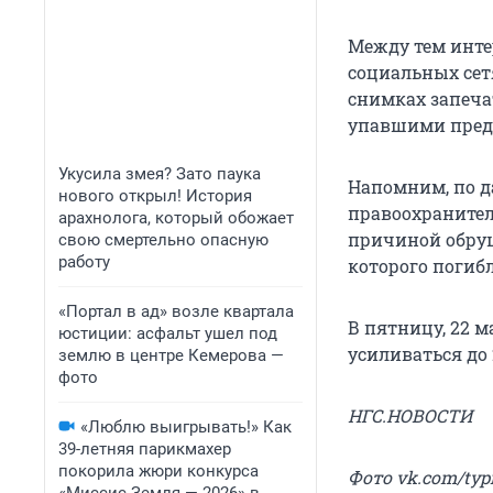
Между тем инте
социальных сет
снимках запеча
упавшими пред
Укусила змея? Зато паука
Напомним, по д
нового открыл! История
правоохранител
арахнолога, который обожает
причиной обруш
свою смертельно опасную
работу
которого поги
«Портал в ад» возле квартала
В пятницу, 22 м
юстиции: асфальт ушел под
усиливаться до 
землю в центре Кемерова —
фото
НГС.НОВОСТИ
«Люблю выигрывать!» Как
39-летняя парикмахер
покорила жюри конкурса
Фото vk.com/typ