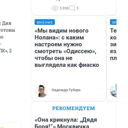
5 858
5
й Дня
МНЕНИЕ
МНЕНИ
 готовы
«Мы видим нового
Тепло
во
Нолана»: с каким
холод
-
настроем нужно
зимой
К», 2
смотреть «Одиссею»,
ездит
чтобы она не
плюсы
выглядела как фиаско
Надежда Губарь
РЕКОМЕНДУЕМ
«Она крикнула: „Дядя
Боря!“» Москвичка