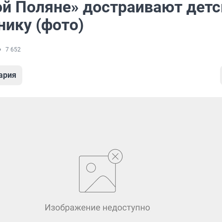
ой Поляне» достраивают дет
нику (фото)
7 652
ария