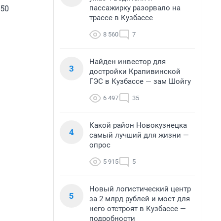
50
пассажирку разорвало на
трассе в Кузбассе
8 560
7
Найден инвестор для
3
достройки Крапивинской
ГЭС в Кузбассе — зам Шойгу
6 497
35
Какой район Новокузнецка
4
самый лучший для жизни —
опрос
5 915
5
Новый логистический центр
5
за 2 млрд рублей и мост для
него отстроят в Кузбассе —
подробности