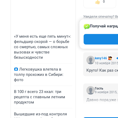
0
Увидели опечатку? В
Получай награ
«У меня есть еще пять минут»:
фельдшер скорой — о борьбе
КОММЕНТАР
со смертью, самых сложных
вызовах и чувстве
безысходности
keny146
10 ноября 2015
Легковушка влетела в
Круто! Как раз 
толпу прохожих в Сибири:
фото
Гость
В 100 г всего 23 ккал: три
9 ноября 2015,
рецепта с главным летним
Давно пора,уже 
продуктом
Вышедшие из-под контроля