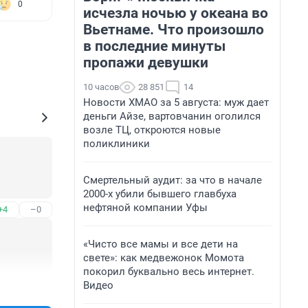
0
исчезла ночью у океана во
Вьетнаме. Что произошло
в последние минуты
пропажи девушки
10 часов
28 851
14
Новости ХМАО за 5 августа: муж дает
деньги Айзе, вартовчанин оголился
возле ТЦ, откроются новые
поликлиники
Смертельный аудит: за что в начале
2000-х убили бывшего главбуха
нефтяной компании Уфы
+4
–0
«Чисто все мамы и все дети на
свете»: как медвежонок Момота
покорил буквально весь интернет.
Видео
+6
–0