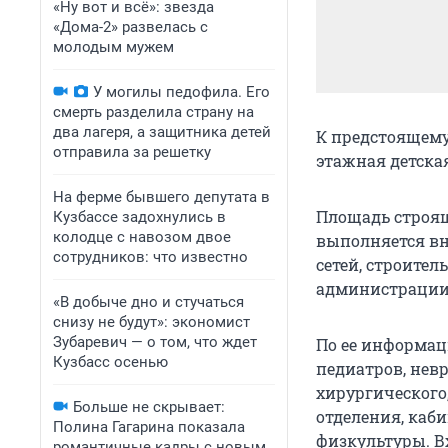
«Ну вот и всё»: звезда
«Дома-2» развелась с
молодым мужем
У могилы педофила. Его
смерть разделила страну на
два лагеря, а защитника детей
К предстоящему
отправила за решетку
этажная детска
На ферме бывшего депутата в
Площадь строящ
Кузбассе задохнулись в
колодце с навозом двое
выполняется вн
сотрудников: что известно
сетей, строител
администрации
«В добыче дно и стучаться
снизу не будут»: экономист
Зубаревич — о том, что ждет
По ее информац
Кузбасс осенью
педиатров, нев
хирургического
Больше не скрывает:
отделения, каби
Полина Гагарина показала
физкультуры. В
романтичные кадры с новым