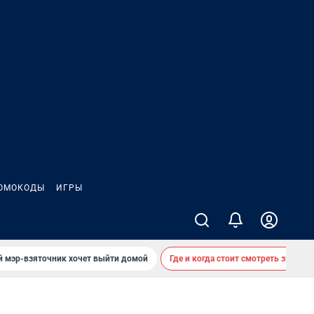
ОМОКОДЫ
ИГРЫ
й мэр-взяточник хочет выйти домой
Где и когда стоит смотреть звездоп