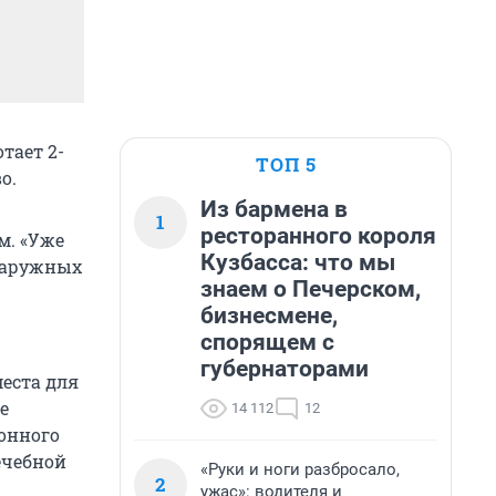
тает 2-
ТОП 5
о.
Из бармена в
1
ресторанного короля
м. «Уже
Кузбасса: что мы
 наружных
знаем о Печерском,
бизнесмене,
спорящем с
губернаторами
еста для
е
14 112
12
онного
ечебной
«Руки и ноги разбросало,
2
ужас»: водителя и