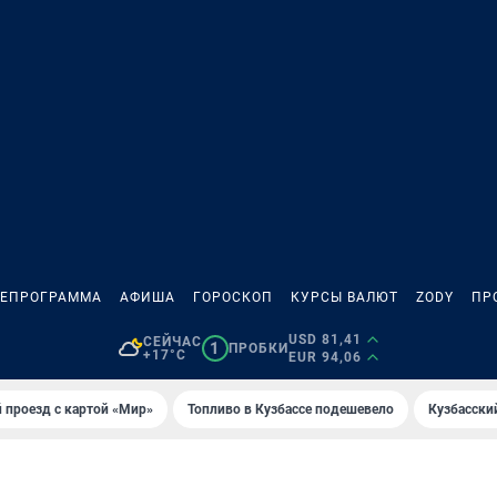
ЛЕПРОГРАММА
АФИША
ГОРОСКОП
КУРСЫ ВАЛЮТ
ZODY
ПР
USD 81,41
СЕЙЧАС
1
ПРОБКИ
+17°C
EUR 94,06
 проезд с картой «Мир»
Топливо в Кузбассе подешевело
Кузбасски