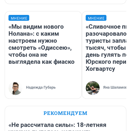
МНЕНИЕ
МНЕНИЕ
«Мы видим нового
«Сливочное пи
Нолана»: с каким
разочаровало»
настроем нужно
туристы запла
смотреть «Одиссею»,
тысяч, чтобы 
чтобы она не
день гулять по
выглядела как фиаско
Юрского перио
Хогвартсу
Надежда Губарь
Яна Шаламова
РЕКОМЕНДУЕМ
«Не рассчитала силы»: 18-летняя