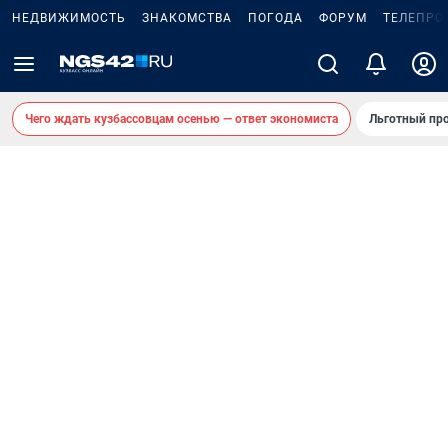
НЕДВИЖИМОСТЬ
ЗНАКОМСТВА
ПОГОДА
ФОРУМ
ТЕЛЕПРО
Чего ждать кузбассовцам осенью — ответ экономиста
Льготный про