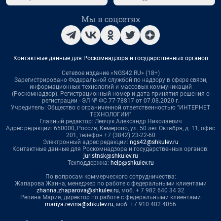
Мы в соцсетях
Контактные данные для Роскомнадзора и государственных органов
Сетевое издание «NGS42.RU» (18+)
Зарегистрировано Федеральной службой по надзору в сфере связи,
информационных технологий и массовых коммуникаций
(Роскомнадзор). Регистрационный номер и дата принятия решения о
регистрации - ЭЛ № ФС 77-78817 от 07.08.2020 г.
Учредитель: Общество с ограниченной ответственностью "ИНТЕРНЕТ
ТЕХНОЛОГИИ"
Главный редактор: Левчук Александр Николаевич
Адрес редакции: 650000, Россия, Кемерово, ул. 50 лет Октября, д. 11, офис
201, телефон +7 (3842) 23-22-60
Электронный адрес редакции:
ngs42@shkulev.ru
Контактные данные для Роскомнадзора и государственных органов:
juristnsk@shkulev.ru
Техподдержка:
help@shkulev.ru
По вопросам коммерческого сотрудничества:
Жапарова Жанна, менеджер по работе с федеральными клиентами
zhanna.zhaparova@shkulev.ru
, моб. + 7 982 640 34 32
Ревина Мария, директор по работе с федеральными клиентами
mariya.revina@shkulev.ru
, моб. +7 910 402 4056