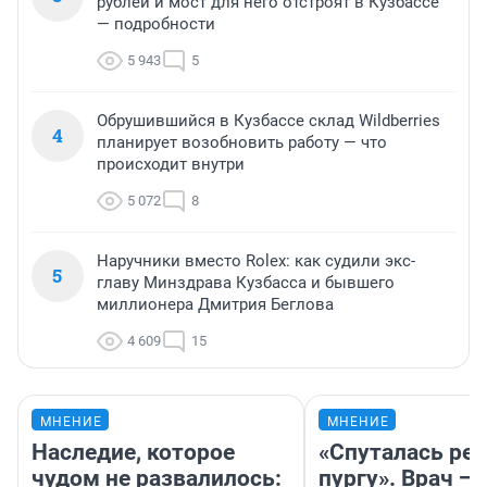
рублей и мост для него отстроят в Кузбассе
— подробности
5 943
5
Обрушившийся в Кузбассе склад Wildberries
4
планирует возобновить работу — что
происходит внутри
5 072
8
Наручники вместо Rolex: как судили экс-
5
главу Минздрава Кузбасса и бывшего
миллионера Дмитрия Беглова
4 609
15
МНЕНИЕ
МНЕНИЕ
Наследие, которое
«Спуталась реч
чудом не развалилось:
пургу». Врач — 