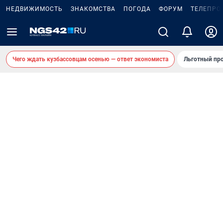
НЕДВИЖИМОСТЬ
ЗНАКОМСТВА
ПОГОДА
ФОРУМ
ТЕЛЕПРО
Чего ждать кузбассовцам осенью — ответ экономиста
Льготный про