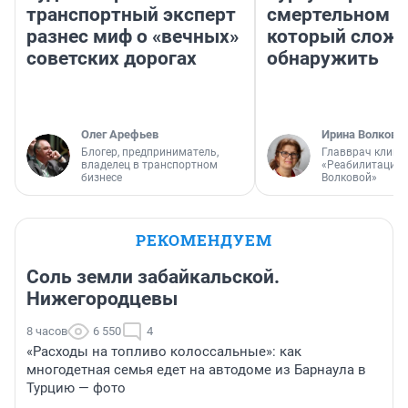
транспортный эксперт
смертельном д
разнес миф о «вечных»
который слож
советских дорогах
обнаружить
Олег Арефьев
Ирина Волкова
Блогер, предприниматель,
Главврач клини
владелец в транспортном
«Реабилитация 
бизнесе
Волковой»
РЕКОМЕНДУЕМ
Соль земли забайкальской.
Нижегородцевы
8 часов
6 550
4
«Расходы на топливо колоссальные»: как
многодетная семья едет на автодоме из Барнаула в
Турцию — фото