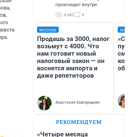
ская-
происходит внутри
ова,
ти,
6 042
9
ого
иниста
МНЕНИЕ
МНЕНИ
ера.
Продашь за 3000, налог
«Спут
возьмут с 4000. Что
пургу»
нам готовит новый
смерт
налоговый закон — он
котор
коснется импорта и
обнар
даже репетиторов
Анастасия Завгородняя
РЕКОМЕНДУЕМ
«Четыре месяца