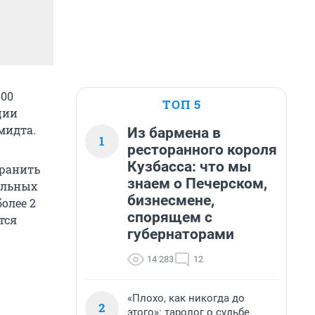
600
ТОП 5
ции
мидта.
Из бармена в
1
ресторанного короля
Кузбасса: что мы
хранить
знаем о Печерском,
ольных
бизнесмене,
олее 2
спорящем с
тся
губернаторами
14 283
12
«Плохо, как никогда до
2
этого»: таролог о судьбе