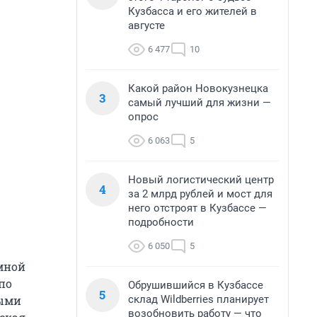
Кузбасса и его жителей в
августе
6 477
10
Какой район Новокузнецка
3
самый лучший для жизни —
опрос
6 063
5
Новый логистический центр
4
за 2 млрд рублей и мост для
него отстроят в Кузбассе —
подробности
6 050
5
емной
по
Обрушившийся в Кузбассе
5
склад Wildberries планирует
тыми
возобновить работу — что