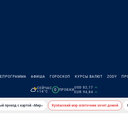
ЛЕПРОГРАММА
АФИША
ГОРОСКОП
КУРСЫ ВАЛЮТ
ZODY
ПР
USD 82,17
СЕЙЧАС
0
ПРОБКИ
+14°C
EUR 94,84
ый проезд с картой «Мир»
Кузбасский мэр-взяточник хочет домой