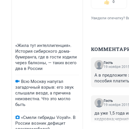
0
Увидели опечатку? В
«Жила тут интеллигенция».
КОММЕНТАР
История сибирского дома-
бумеранга, где в гости ходили
через балконы, — таких всего
Гость
19 ноября 2015
два в России
А в предложите 
пособия платит
Всю Москву напугал
загадочный взрыв: его звук
слышали везде, а причина
неизвестна. Что это могло
Гость
быть
19 ноября 2015
да уже 1,5 года 
«Смели гибриды Voyah». В
кедровка,черниг
России возник дефицит