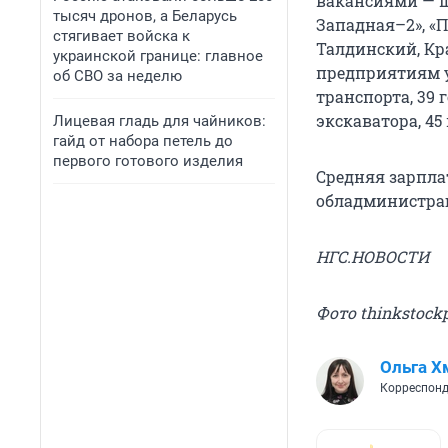
вакансиями — ш
тысяч дронов, а Беларусь
Западная–2», «П
стягивает войска к
Талдинский, Кр
украинской границе: главное
предприятиям у
об СВО за неделю
транспорта, 39 
экскаватора, 45
Лицевая гладь для чайников:
гайд от набора петель до
первого готового изделия
Средняя зарплат
обладминистра
НГС.НОВОСТИ
Фото thinkstock
Ольга Х
Корреспонд