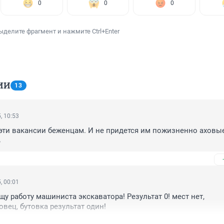
0
0
0
ыделите фрагмент и нажмите Ctrl+Enter
ИИ
13
, 10:53
эти вакансии беженцам. И не придется им пожизненно аховые
ь
, 00:01
ищу работу машиниста экскаватора! Результат 0! мест нет, 
овец, бутовка результат один!