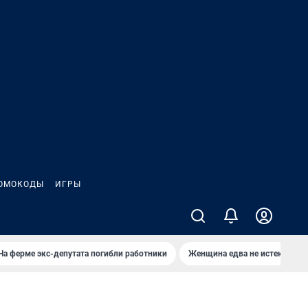
ОМОКОДЫ
ИГРЫ
На ферме экс-депутата погибли работники
Женщина едва не истекла кро