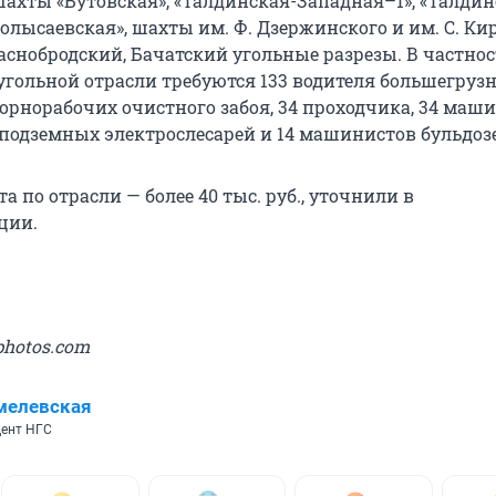
ахты «Бутовская», «Талдинская-Западная–1», «Талдин
олысаевская», шахты им. Ф. Дзержинского и им. С. Кир
аснобродский, Бачатский угольные разрезы. В частнос
гольной отрасли требуются 133 водителя большегрузн
горнорабочих очистного забоя, 34 проходчика, 34 маш
 подземных электрослесарей и 14 машинистов бульдоз
а по отрасли — более 40 тыс. руб., уточнили в
ции.
photos.com
мелевская
ент НГС