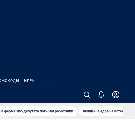
ОМОКОДЫ
ИГРЫ
На ферме экс-депутата погибли работники
Женщина едва не истекла кро