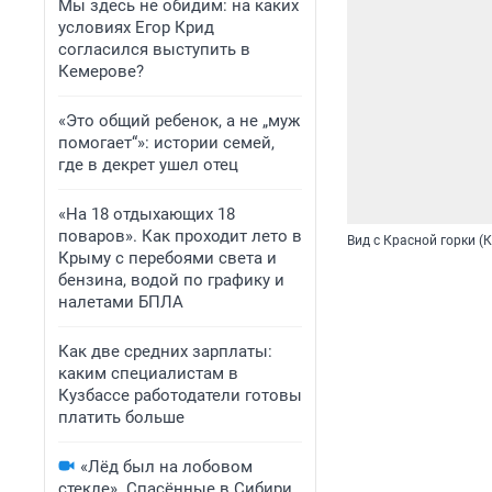
Мы здесь не обидим: на каких
условиях Егор Крид
согласился выступить в
Кемерове?
«Это общий ребенок, а не „муж
помогает“»: истории семей,
где в декрет ушел отец
«На 18 отдыхающих 18
поваров». Как проходит лето в
Вид с Красной горки (
Крыму с перебоями света и
бензина, водой по графику и
налетами БПЛА
Как две средних зарплаты:
каким специалистам в
Кузбассе работодатели готовы
платить больше
«Лёд был на лобовом
стекле». Спасённые в Сибири