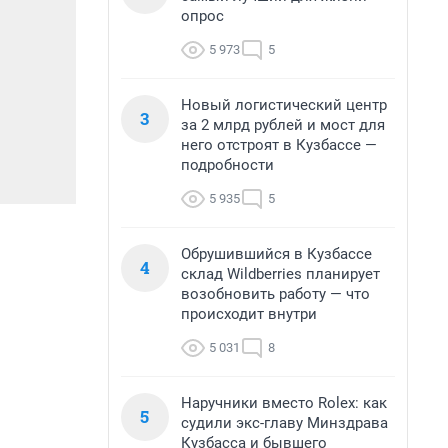
опрос
5 973
5
Новый логистический центр
3
за 2 млрд рублей и мост для
него отстроят в Кузбассе —
подробности
5 935
5
Обрушившийся в Кузбассе
4
склад Wildberries планирует
возобновить работу — что
происходит внутри
5 031
8
Наручники вместо Rolex: как
5
судили экс-главу Минздрава
Кузбасса и бывшего