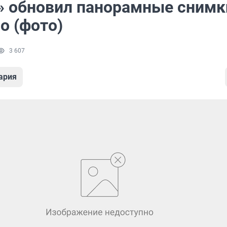
» обновил панорамные снимк
о (фото)
3 607
ария