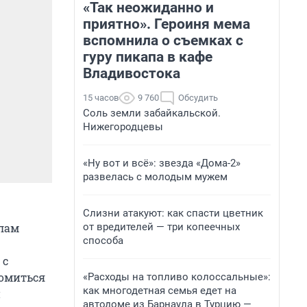
«Так неожиданно и
приятно». Героиня мема
вспомнила о съемках с
гуру пикапа в кафе
Владивостока
15 часов
9 760
Обсудить
Соль земли забайкальской.
Нижегородцевы
«Ну вот и всё»: звезда «Дома-2»
развелась с молодым мужем
Слизни атакуют: как спасти цветник
от вредителей — три копеечных
алам
способа
 с
комиться
«Расходы на топливо колоссальные»:
как многодетная семья едет на
й
автодоме из Барнаула в Турцию —