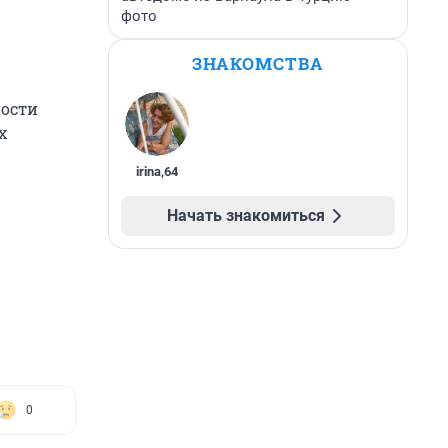
фото
ЗНАКОМСТВА
ности
х
irina
,
64
Начать знакомиться
0