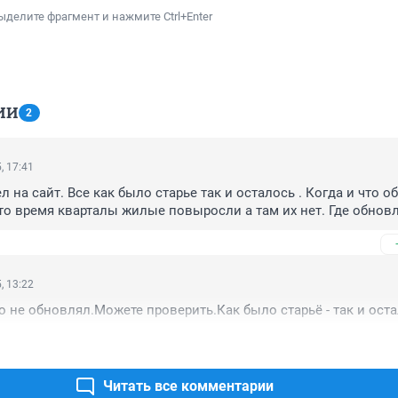
ыделите фрагмент и нажмите Ctrl+Enter
ИИ
2
, 17:41
 на сайт. Все как было старье так и осталось . Когда и что о
это время кварталы жилые повыросли а там их нет. Где обнов
, 13:22
о не обновлял.Можете проверить.Как было старьё - так и оста
Читать все комментарии