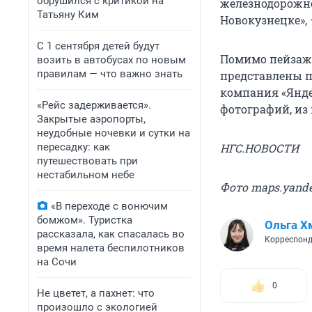
обрушился с критикой на
железнодорожно
Татьяну Ким
Новокузнецке»,
С 1 сентября детей будут
Помимо пейзаже
возить в автобусах по новым
правилам — что важно знать
представлены п
компания «Яндек
«Рейс задерживается».
фотографий, из 
Закрытые аэропорты,
неудобные ночевки и сутки на
пересадку: как
НГС.НОВОСТИ
путешествовать при
нестабильном небе
Фото maps.yande
«В переходе с вонючим
бомжом». Туристка
Ольга Х
рассказала, как спасалась во
Корреспонд
время налета беспилотников
на Сочи
0
Не цветет, а пахнет: что
произошло с экологией