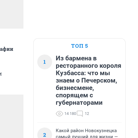
ТОП 5
рафии
Из бармена в
1
ресторанного короля
Кузбасса: что мы
и
знаем о Печерском,
бизнесмене,
спорящем с
губернаторами
14 180
12
Какой район Новокузнецка
2
самый лучший для жизни —