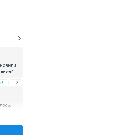
бновили 
ление?
+6
–2
лось.
+6
–7