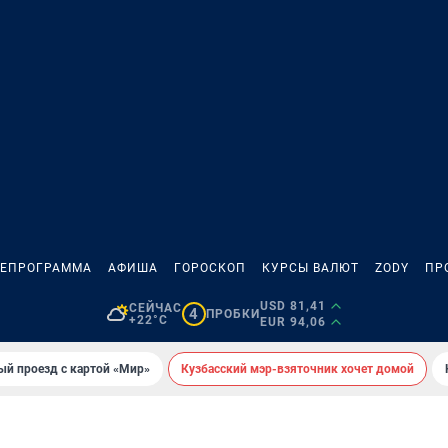
ЛЕПРОГРАММА
АФИША
ГОРОСКОП
КУРСЫ ВАЛЮТ
ZODY
ПР
USD 81,41
СЕЙЧАС
4
ПРОБКИ
+22°C
EUR 94,06
ый проезд с картой «Мир»
Кузбасский мэр-взяточник хочет домой