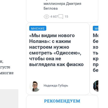
миллионера Дмитрия
Беглова
4 607
15
МНЕНИЕ
МНЕНИ
«Мы видим нового
Мой б
Нолана»: с каким
береж
настроем нужно
хотел
смотреть «Одиссею»,
тысяч
чтобы она не
креди
н,
выглядела как фиаско
приех
густе
безоп
 многие
Надежда Губарь
РЕКОМЕНДУЕМ