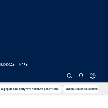
ОМОКОДЫ
ИГРЫ
На ферме экс-депутата погибли работники
Женщина едва не истекла кро