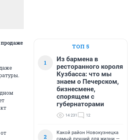
 продаже
ТОП 5
Из бармена в
1
ресторанного короля
одаже
Кузбасса: что мы
ратуры.
знаем о Печерском,
бизнесмене,
одном
спорящем с
ет
губернаторами
акт
14 231
12
 от
Какой район Новокузнецка
2
самый лучший для жизни —