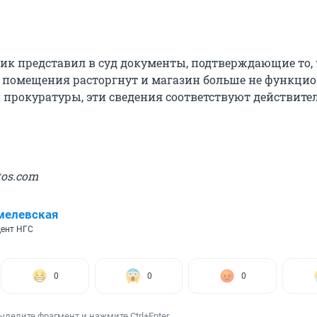
чик представил в суд документы, подтверждающие то,
 помещения расторгнут и магазин больше не функцио
прокуратуры, эти сведения соответствуют действите
tos.com
мелевская
ент НГС
0
0
0
ыделите фрагмент и нажмите Ctrl+Enter