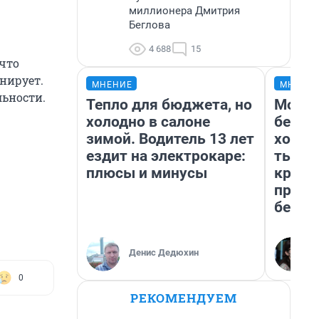
миллионера Дмитрия
Беглова
4 688
15
 что
нирует.
МНЕНИЕ
МНЕНИ
льности.
Тепло для бюджета, но
Мой б
холодно в салоне
береж
зимой. Водитель 13 лет
хотел
ездит на электрокаре:
тысяч
плюсы и минусы
креди
приех
безоп
Денис Дедюхин
0
РЕКОМЕНДУЕМ