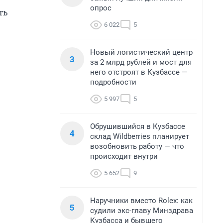
опрос
ть
6 022
5
Новый логистический центр
3
за 2 млрд рублей и мост для
него отстроят в Кузбассе —
подробности
5 997
5
Обрушившийся в Кузбассе
4
склад Wildberries планирует
возобновить работу — что
происходит внутри
5 652
9
Наручники вместо Rolex: как
5
судили экс-главу Минздрава
Кузбасса и бывшего