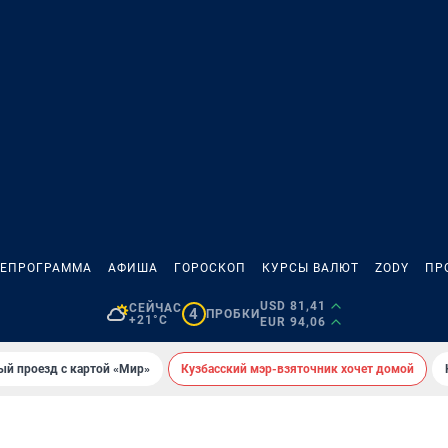
ЛЕПРОГРАММА
АФИША
ГОРОСКОП
КУРСЫ ВАЛЮТ
ZODY
ПР
USD 81,41
СЕЙЧАС
4
ПРОБКИ
+21°C
EUR 94,06
ый проезд с картой «Мир»
Кузбасский мэр-взяточник хочет домой