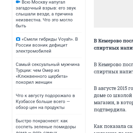
Всю Москву напугал
загадочный взрыв: его звук
слышали везде, а причина
неизвестна. Что это могло
быть
«Смели гибриды Voyah». В
В Кемерово пос
России возник дефицит
спиртных напи
электромобилей
В Кемерово пос
Самый сексуальный мужчина
Турции: чем Омер из
спиртных напит
«Клюквенного щербета»
покорил женщин
В августе 2015 
доме со школой
Что к августу подорожало в
Кузбассе больше всего —
магазин, в кот
обзор цен на продукты
подтвердила.
Быстро покраснеют: как
Как показала с
соспеть зеленые помидоры
дома — пять самых