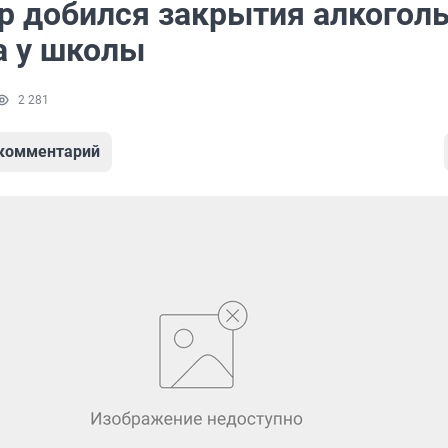
р добился закрытия алкогол
а у школы
2 281
 комментарий