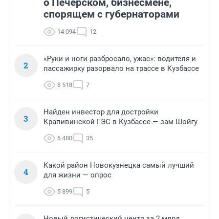
о Печерском, бизнесмене,
спорящем с губернаторами
14 094
12
«Руки и ноги разбросало, ужас»: водителя и
2
пассажирку разорвало на трассе в Кузбассе
8 518
7
Найден инвестор для достройки
3
Крапивинской ГЭС в Кузбассе — зам Шойгу
6 480
35
Какой район Новокузнецка самый лучший
4
для жизни — опрос
5 899
5
Новый логистический центр за 2 млрд