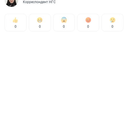
Корреспондент НГС
0
0
0
0
0