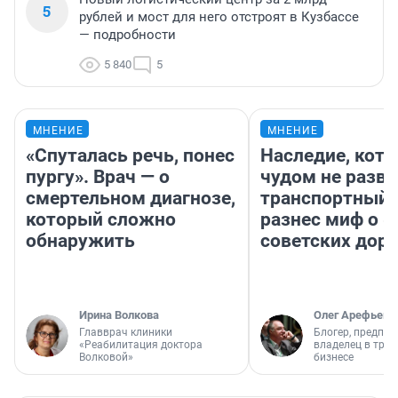
5
рублей и мост для него отстроят в Кузбассе
— подробности
5 840
5
МНЕНИЕ
МНЕНИЕ
«Спуталась речь, понес
Наследие, кото
пургу». Врач — о
чудом не разва
смертельном диагнозе,
транспортный 
который сложно
разнес миф о 
обнаружить
советских доро
Ирина Волкова
Олег Арефьев
Главврач клиники
Блогер, предпри
«Реабилитация доктора
владелец в тра
Волковой»
бизнесе