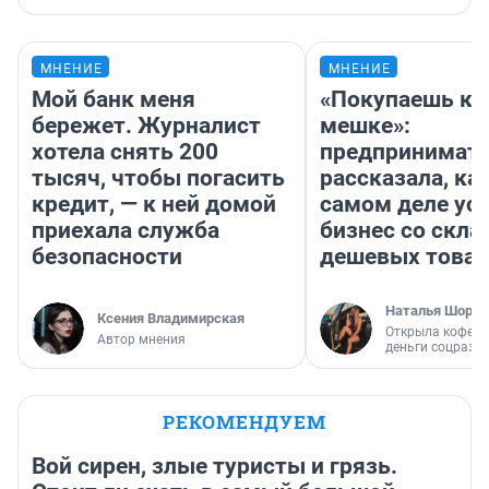
МНЕНИЕ
МНЕНИЕ
Мой банк меня
«Покупаешь ко
бережет. Журналист
мешке»:
хотела снять 200
предпринимат
тысяч, чтобы погасить
рассказала, как
кредит, — к ней домой
самом деле ус
приехала служба
бизнес со скл
безопасности
дешевых това
Наталья Шорох
Ксения Владимирская
Открыла кофейн
Автор мнения
деньги соцразв
РЕКОМЕНДУЕМ
Вой сирен, злые туристы и грязь.