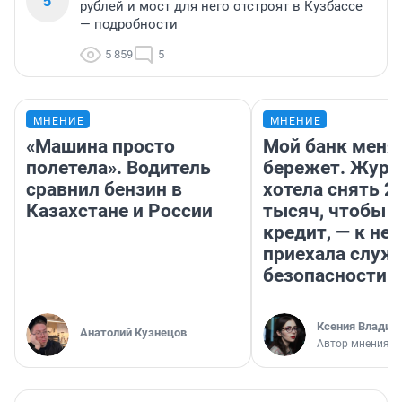
5
рублей и мост для него отстроят в Кузбассе
— подробности
5 859
5
МНЕНИЕ
МНЕНИЕ
«Машина просто
Мой банк меня
полетела». Водитель
бережет. Журн
сравнил бензин в
хотела снять 2
Казахстане и России
тысяч, чтобы п
кредит, — к не
приехала служ
безопасности
Ксения Владим
Анатолий Кузнецов
Автор мнения