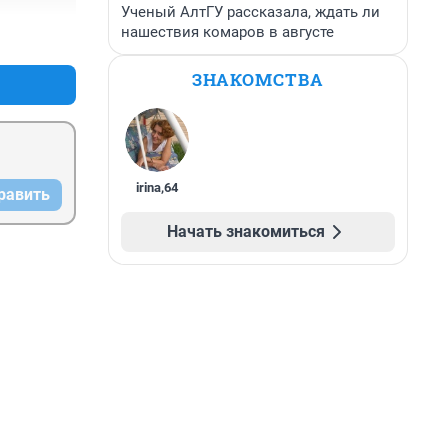
Ученый АлтГУ рассказала, ждать ли
нашествия комаров в августе
+14
–1
ЗНАКОМСТВА
irina
,
64
равить
Начать знакомиться