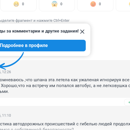
0
0
0
ыделите фрагмент и нажмите Ctrl+Enter
ды за комментарии и другие задания!
Подробнее в профиле
ИИ
3
, 12:26
сомневаюсь ,что шпана эта летела как ужаленая игнорируя все
Хорошо,что на встречу им попался автобус, а не легковушка с
ьми.
, 11:10
стика автодорожных происшествий с гибелью людей продолжа
емся о собственной безопасности?