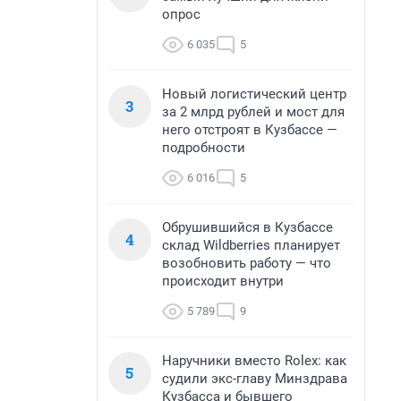
опрос
6 035
5
Новый логистический центр
3
за 2 млрд рублей и мост для
него отстроят в Кузбассе —
подробности
6 016
5
Обрушившийся в Кузбассе
4
склад Wildberries планирует
возобновить работу — что
происходит внутри
5 789
9
Наручники вместо Rolex: как
5
судили экс-главу Минздрава
Кузбасса и бывшего