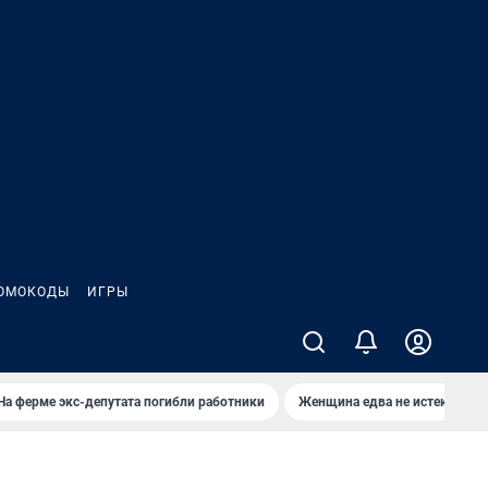
ОМОКОДЫ
ИГРЫ
На ферме экс-депутата погибли работники
Женщина едва не истекла кро