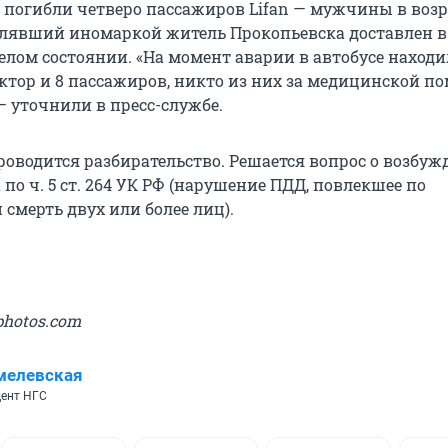
 погибли четверо пассажиров Lifan — мужчины в возра
авлявший иномаркой житель Прокопьевска доставлен в
елом состоянии. «На момент аварии в автобусе наход
уктор и 8 пассажиров, никто из них за медицинской 
— уточнили в пресс-службе.
роводится разбирательство. Решается вопрос о возбу
 по ч. 5 ст. 264 УК РФ (нарушение ПДД, повлекшее по
смерть двух или более лиц).
photos.com
мелевская
ент НГС