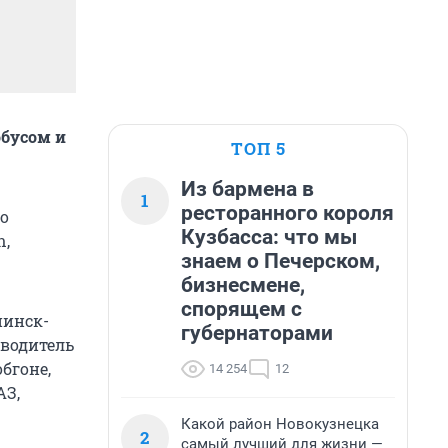
обусом и
ТОП 5
Из бармена в
1
ресторанного короля
ло
Кузбасса: что мы
n,
знаем о Печерском,
бизнесмене,
спорящем с
нинск-
губернаторами
 водитель
бгоне,
14 254
12
АЗ,
Какой район Новокузнецка
2
самый лучший для жизни —