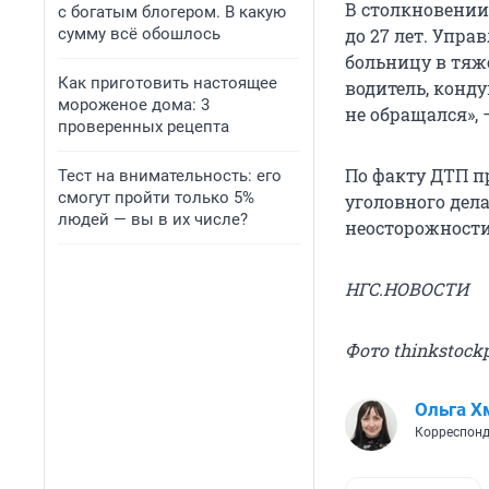
В столкновении
с богатым блогером. В какую
сумму всё обошлось
до 27 лет. Упр
больницу в тяж
Как приготовить настоящее
водитель, конд
мороженое дома: 3
не обращался», 
проверенных рецепта
По факту ДТП п
Тест на внимательность: его
смогут пройти только 5%
уголовного дела
людей — вы в их числе?
неосторожности 
НГС.НОВОСТИ
Фото thinkstock
Ольга Х
Корреспонд