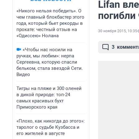
Lifan вл
«Никого нельзя победить». О
погибли
чем главный блокбастер этого
года, который бьет рекорды в
прокате: честный отзыв на
30 ноября 2015, 10:35
«Одиссею» Нолана
3
коммент
«Чтобы нас носили на
ручках, мы любим»: нерпа
Сергеевна, которую спасли
бельком, стала звездой Сети.
Видео
Тигры на пляже и 300 оленей
в дикой природе: топ-24
самых красивых бухт
Приморского края
«Плохо, как никогда до этого»:
таролог о судьбе Кузбасса и
его жителей в августе