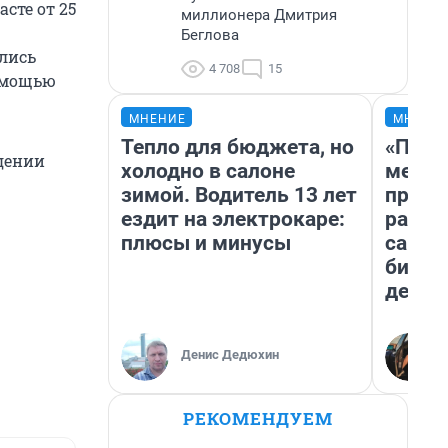
сте от 25
миллионера Дмитрия
Беглова
ились
4 708
15
помощью
МНЕНИЕ
МНЕНИ
Тепло для бюджета, но
«Поку
ждении
холодно в салоне
мешке
зимой. Водитель 13 лет
предп
ездит на электрокаре:
расска
плюсы и минусы
самом
бизне
дешев
Денис Дедюхин
РЕКОМЕНДУЕМ