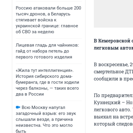
Россию атаковали больше 200
тысяч дронов, а Беларусь
стягивает войска к
украинской границе: главное
об СВО за неделю
В Кемеровской 
Лицевая гладь для чайников:
легковым автом
гайд от набора петель до
первого готового изделия
В воскресенье, 
«Жила тут интеллигенция».
смертельное ДТ
История сибирского дома-
сообщили в пре
бумеранга, где в гости ходили
через балконы, — таких всего
два в России
По предварител
Кузнецкий – Но
Всю Москву напугал
легкового авто.
загадочный взрыв: его звук
выехал на встр
слышали везде, а причина
который следов
неизвестна. Что это могло
быть