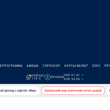
ЛЕПРОГРАММА
АФИША
ГОРОСКОП
КУРСЫ ВАЛЮТ
ZODY
ПР
USD 81,41
СЕЙЧАС
3
ПРОБКИ
+16°C
EUR 94,06
ый проезд с картой «Мир»
Кузбасский мэр-взяточник хочет домой