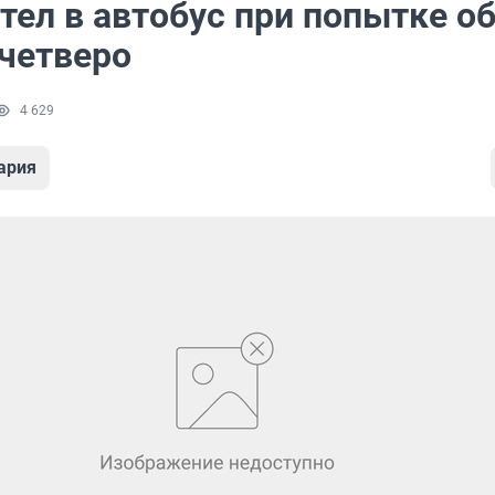
етел в автобус при попытке об
 четверо
4 629
ария