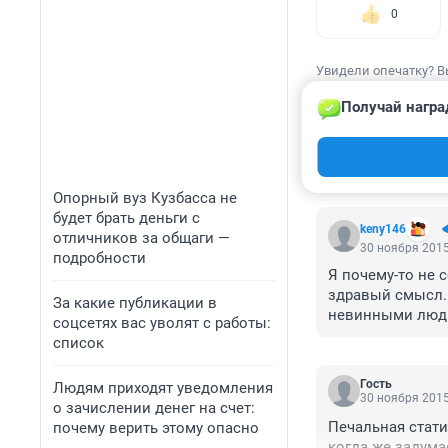
0
Увидели опечатку? В
Получай награ
КОММЕНТАР
Опорный вуз Кузбасса не
будет брать деньги с
keny146
отличников за общаги —
30 ноября 2015
подробности
Я почему-то не 
здравый смысл. 
За какие публикации в
невинными люд
соцсетях вас уволят с работы:
список
Гость
Людям приходят уведомления
30 ноября 2015
о зачислении денег на счет:
Печальная стати
почему верить этому опасно
когда же задума