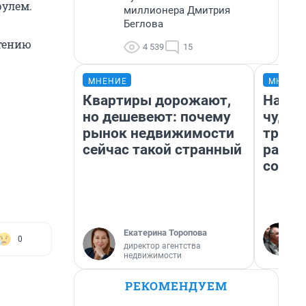
рулем.
миллионера Дмитрия
Беглова
тению
4 539
15
МНЕНИЕ
МНЕНИ
Квартиры дорожают,
Насле
но дешевеют: почему
чудом
рынок недвижимости
транс
сейчас такой странный
разне
совет
Екатерина Торопова
0
директор агентства
недвижимости
РЕКОМЕНДУЕМ