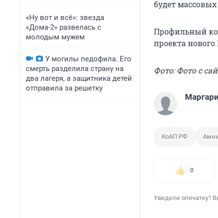
будет массовых
«Ну вот и всё»: звезда
«Дома-2» развелась с
Профильный ком
молодым мужем
проекта нового
У могилы педофила. Его
смерть разделила страну на
Фото: Фото с сай
два лагеря, а защитника детей
отправила за решетку
Маргари
КоАП РФ
Амни
0
Увидели опечатку? В