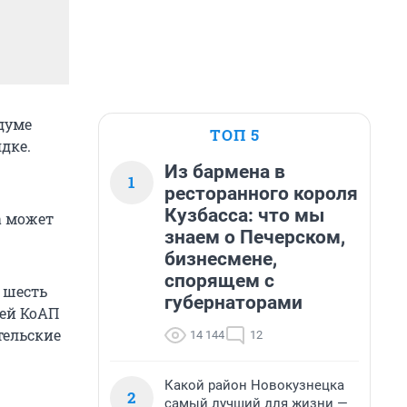
думе
ТОП 5
дке.
Из бармена в
1
ресторанного короля
Кузбасса: что мы
а может
знаем о Печерском,
бизнесмене,
спорящем с
 шесть
губернаторами
тей КоАП
тельские
14 144
12
Какой район Новокузнецка
2
самый лучший для жизни —