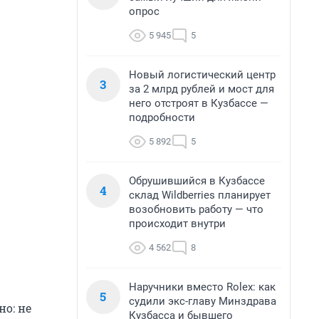
опрос
5 945
5
Новый логистический центр
3
за 2 млрд рублей и мост для
него отстроят в Кузбассе —
подробности
5 892
5
Обрушившийся в Кузбассе
4
склад Wildberries планирует
возобновить работу — что
происходит внутри
4 562
8
Наручники вместо Rolex: как
5
судили экс-главу Минздрава
но: не
Кузбасса и бывшего