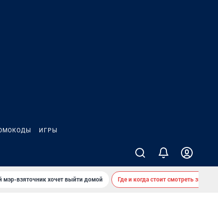
ОМОКОДЫ
ИГРЫ
й мэр-взяточник хочет выйти домой
Где и когда стоит смотреть звездоп