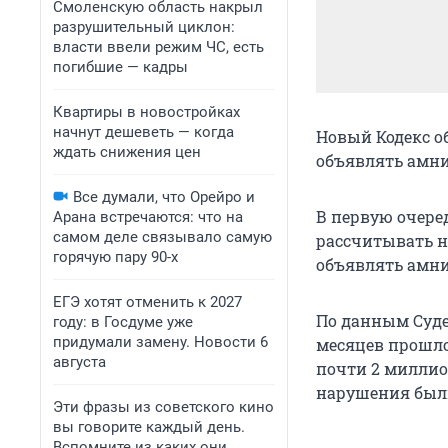
Смоленскую область накрыл
разрушительный циклон:
власти ввели режим ЧС, есть
погибшие — кадры
Квартиры в новостройках
начнут дешеветь — когда
Новый Кодекс 
ждать снижения цен
объявлять амни
Все думали, что Орейро и
В первую очеред
Арана встречаются: что на
самом деле связывало самую
рассчитывать н
горячую пару 90-х
объявлять амни
ЕГЭ хотят отменить к 2027
По данным Суде
году: в Госдуме уже
придумали замену. Новости 6
месяцев прошло
августа
почти 2 миллио
нарушения были
Эти фразы из советского кино
вы говорите каждый день.
Вспомните из каких они