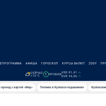
ЛЕПРОГРАММА
АФИША
ГОРОСКОП
КУРСЫ ВАЛЮТ
ZODY
ПР
USD 81,41
СЕЙЧАС
1
ПРОБКИ
+16°C
EUR 94,06
 проезд с картой «Мир»
Топливо в Кузбассе подешевело
Кузбасски