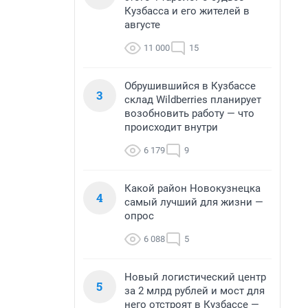
Кузбасса и его жителей в
августе
11 000
15
Обрушившийся в Кузбассе
3
склад Wildberries планирует
возобновить работу — что
происходит внутри
6 179
9
Какой район Новокузнецка
4
самый лучший для жизни —
опрос
6 088
5
Новый логистический центр
5
за 2 млрд рублей и мост для
него отстроят в Кузбассе —