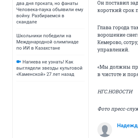
Он поставил за
два дня проката, но фанаты
Человека-паука объявили ему
короткий срок п
войну. Разбираемся в
скандале
Глава города т
ворошение снег
Школьники победили на
Кемерово, сотр
Международной олимпиаде
по ИИ в Казахстане
управлений.
Нагиева не узнать! Как
«Мы должны при
выглядели звезды культовой
в чистоте и пор
«Каменской» 27 лет назад
НГС.НОВОСТИ
Фото пресс-слу
Надежд