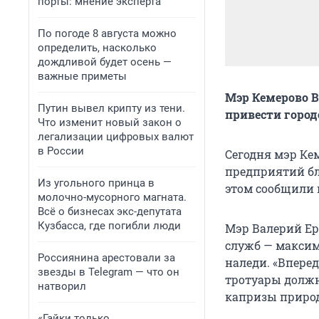
порты: мнение эксперта
По погоде 8 августа можно
определить, насколько
дождливой будет осень —
важные приметы
Мэр Кемерово В
Путин вывел крипту из тени.
привести город
Что изменит новый закон о
легализации цифровых валют
в России
Сегодня мэр Ке
предприятий бл
Из угольного принца в
этом сообщили 
молочно-мусорного магната.
Всё о бизнесах экс-депутата
Кузбасса, где погибли люди
Мэр Валерий Ер
служб — максим
Россиянина арестовали за
наледи. «Вперед
звезды в Telegram — что он
тротуары должн
натворил
капризы природ
«Гайки только