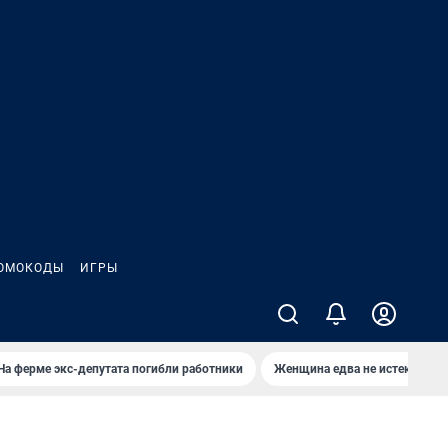
ОМОКОДЫ
ИГРЫ
На ферме экс-депутата погибли работники
Женщина едва не истекла кро