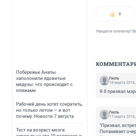
0
Увидели опечатку? В
КОММЕНТАР
Побережье Анапы
заполонили ядовитые
Гость
18 марта 2016,
медузы: что происходит с
пляжами
Я б призвал мэра
Рабочий день хотят сократить,
но только летом — и вот
Гость
почему. Новости 7 августа
17 марта 2016,
"Призвал, встрети
Тест на возраст мозга:
Попахивает очер