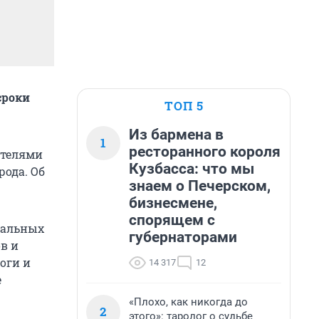
сроки
ТОП 5
Из бармена в
1
ресторанного короля
ителями
Кузбасса: что мы
рода. Об
знаем о Печерском,
бизнесмене,
спорящем с
нальных
губернаторами
в и
оги и
14 317
12
е
«Плохо, как никогда до
2
этого»: таролог о судьбе