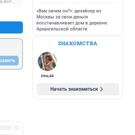
а вот 
т от 
«Вам зачем он?»: дизайнер из
+15
–0
вески и 
Москвы за свои деньги
восстанавливает дом в деревне
Архангельской области
ЗНАКОМСТВА
равить
irina
,
64
Начать знакомиться