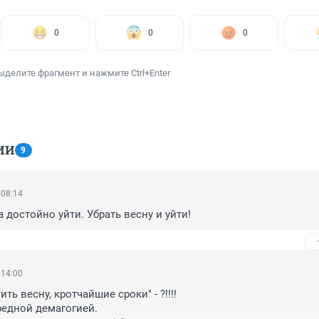
0
0
0
ыделите фрагмент и нажмите Ctrl+Enter
ИИ
9
 08:14
 достойно уйти. Убрать весну и уйти!
 14:00
ть весну, кротчайшие сроки" - ?!!!!

едной демагогией.
