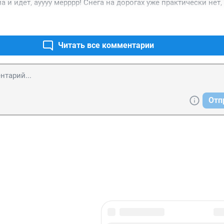
 и идет, ауууу мерррр! Снега на дорогах уже практически нет, 
новомодных методов борьба с оным и расползающийся асфаль
"новомодных присыпок" к ним - на лицо, точнее на колеса, под
ые средства, дорогах.
Читать все комментарии
Отп