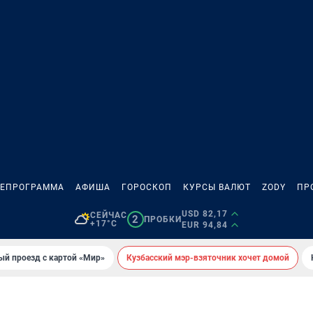
ЛЕПРОГРАММА
АФИША
ГОРОСКОП
КУРСЫ ВАЛЮТ
ZODY
ПР
USD 82,17
СЕЙЧАС
2
ПРОБКИ
+17°C
EUR 94,84
ый проезд с картой «Мир»
Кузбасский мэр-взяточник хочет домой