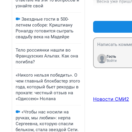
ответьте на эти 10 вопросов и
Весна уже пришла
узнайте свой
грязь от ваших 
этих методов и 
Звездные гости в 500-
сами транспортн
летнем соборе: Криштиану
Роналду готовится сыграть
свадьбу века на Мадейре
Тело россиянки нашли во
Французских Альпах. Как она
Гость
Войти
погибла?
«Никого нельзя победить». О
чем главный блокбастер этого
года, который бьет рекорды в
прокате: честный отзыв на
«Одиссею» Нолана
Новости СМИ2
«Чтобы нас носили на
ручках, мы любим»: нерпа
Сергеевна, которую спасли
бельком, стала звездой Сети.