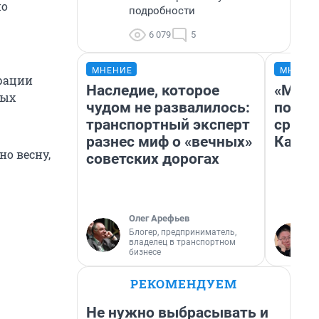
но
подробности
6 079
5
МНЕНИЕ
МНЕНИ
трации
Наследие, которое
«Маши
ных
чудом не развалилось:
полет
транспортный эксперт
сравн
разнес миф о «вечных»
Казах
о весну,
советских дорогах
Олег Арефьев
Блогер, предприниматель,
владелец в транспортном
бизнесе
РЕКОМЕНДУЕМ
Не нужно выбрасывать и