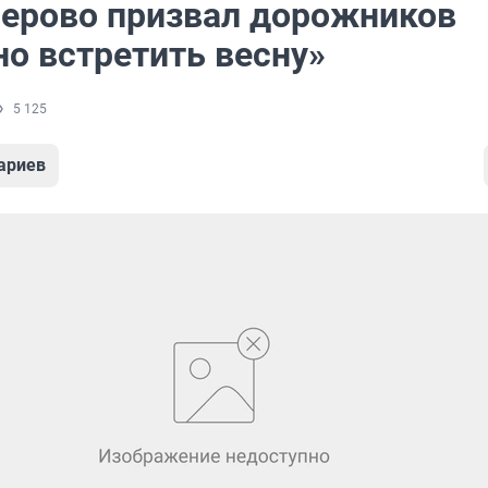
ерово призвал дорожников
но встретить весну»
5 125
ариев