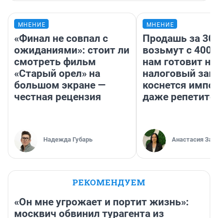
МНЕНИЕ
МНЕНИЕ
«Финал не совпал с
Продашь за 300
ожиданиями»: стоит ли
возьмут с 4000
смотреть фильм
нам готовит н
«Старый орел» на
налоговый зако
большом экране —
коснется импор
честная рецензия
даже репетито
Надежда Губарь
Анастасия Зав
РЕКОМЕНДУЕМ
«Он мне угрожает и портит жизнь»:
москвич обвинил турагента из