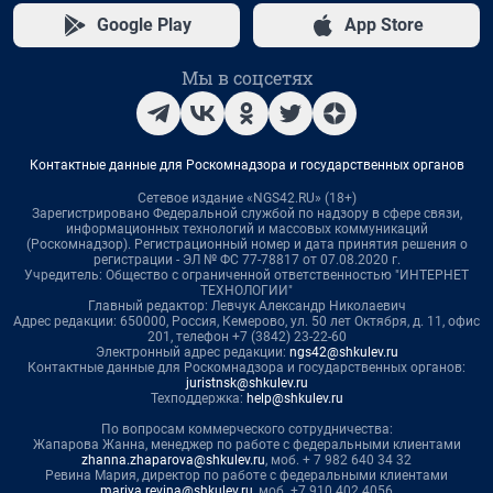
Google Play
App Store
Мы в соцсетях
Контактные данные для Роскомнадзора и государственных органов
Сетевое издание «NGS42.RU» (18+)
Зарегистрировано Федеральной службой по надзору в сфере связи,
информационных технологий и массовых коммуникаций
(Роскомнадзор). Регистрационный номер и дата принятия решения о
регистрации - ЭЛ № ФС 77-78817 от 07.08.2020 г.
Учредитель: Общество с ограниченной ответственностью "ИНТЕРНЕТ
ТЕХНОЛОГИИ"
Главный редактор: Левчук Александр Николаевич
Адрес редакции: 650000, Россия, Кемерово, ул. 50 лет Октября, д. 11, офис
201, телефон +7 (3842) 23-22-60
Электронный адрес редакции:
ngs42@shkulev.ru
Контактные данные для Роскомнадзора и государственных органов:
juristnsk@shkulev.ru
Техподдержка:
help@shkulev.ru
По вопросам коммерческого сотрудничества:
Жапарова Жанна, менеджер по работе с федеральными клиентами
zhanna.zhaparova@shkulev.ru
, моб. + 7 982 640 34 32
Ревина Мария, директор по работе с федеральными клиентами
mariya.revina@shkulev.ru
, моб. +7 910 402 4056