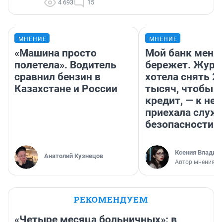
4 693
15
МНЕНИЕ
МНЕНИЕ
«Машина просто
Мой банк меня
полетела». Водитель
бережет. Журн
сравнил бензин в
хотела снять 2
Казахстане и России
тысяч, чтобы п
кредит, — к не
приехала служ
безопасности
Ксения Владим
Анатолий Кузнецов
Автор мнения
РЕКОМЕНДУЕМ
«Четыре месяца больничных»: в