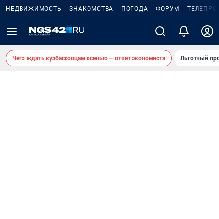
НЕДВИЖИМОСТЬ
ЗНАКОМСТВА
ПОГОДА
ФОРУМ
ТЕЛЕПРО
Чего ждать кузбассовцам осенью — ответ экономиста
Льготный про