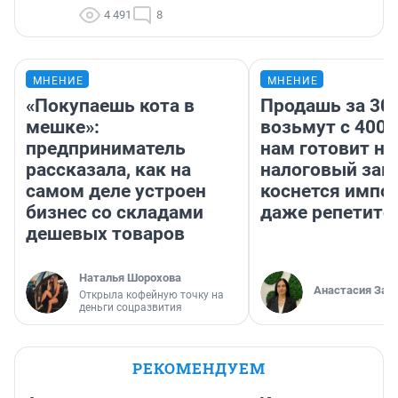
4 491
8
МНЕНИЕ
МНЕНИЕ
«Покупаешь кота в
Продашь за 300
мешке»:
возьмут с 4000
предприниматель
нам готовит н
рассказала, как на
налоговый зако
самом деле устроен
коснется импор
бизнес со складами
даже репетито
дешевых товаров
Наталья Шорохова
Анастасия Зав
Открыла кофейную точку на
деньги соцразвития
РЕКОМЕНДУЕМ