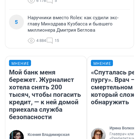
6 178
5
Наручники вместо Rolex: как судили экс-
5
главу Минздрава Кузбасса и бывшего
миллионера Дмитрия Беглова
4 884
15
МНЕНИЕ
МНЕНИЕ
Мой банк меня
«Спуталась реч
бережет. Журналист
пургу». Врач — 
хотела снять 200
смертельном д
тысяч, чтобы погасить
который слож
кредит, — к ней домой
обнаружить
приехала служба
безопасности
Ирина Волкова
Главврач клини
Ксения Владимирская
«Реабилитация 