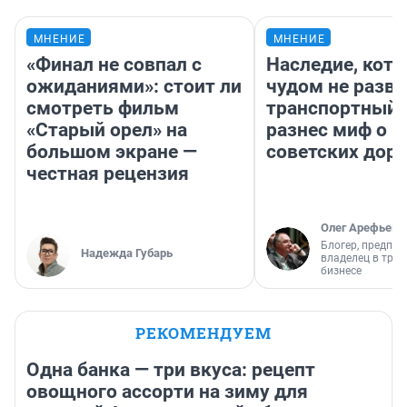
МНЕНИЕ
МНЕНИЕ
«Финал не совпал с
Наследие, кото
ожиданиями»: стоит ли
чудом не разва
смотреть фильм
транспортный 
«Старый орел» на
разнес миф о 
большом экране —
советских доро
честная рецензия
Олег Арефьев
Блогер, предпри
Надежда Губарь
владелец в тра
бизнесе
РЕКОМЕНДУЕМ
Одна банка — три вкуса: рецепт
овощного ассорти на зиму для