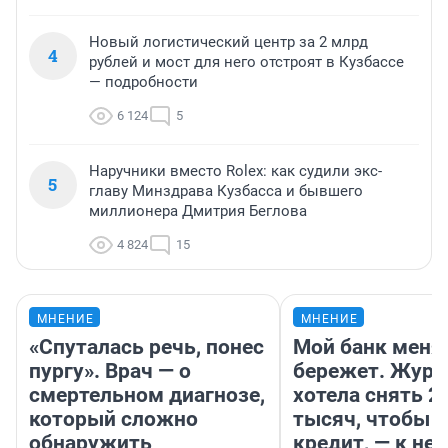
Новый логистический центр за 2 млрд
4
рублей и мост для него отстроят в Кузбассе
— подробности
6 124
5
Наручники вместо Rolex: как судили экс-
5
главу Минздрава Кузбасса и бывшего
миллионера Дмитрия Беглова
4 824
15
МНЕНИЕ
МНЕНИЕ
«Спуталась речь, понес
Мой банк меня
пургу». Врач — о
бережет. Журн
смертельном диагнозе,
хотела снять 2
который сложно
тысяч, чтобы п
обнаружить
кредит, — к не