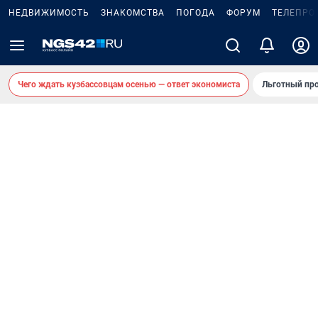
НЕДВИЖИМОСТЬ
ЗНАКОМСТВА
ПОГОДА
ФОРУМ
ТЕЛЕПРО
Чего ждать кузбассовцам осенью — ответ экономиста
Льготный про