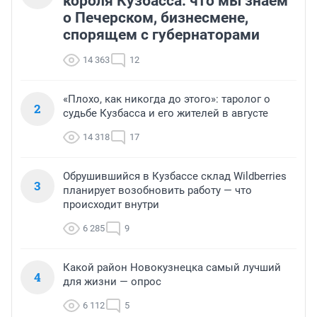
короля Кузбасса: что мы знаем
о Печерском, бизнесмене,
спорящем с губернаторами
14 363
12
«Плохо, как никогда до этого»: таролог о
2
судьбе Кузбасса и его жителей в августе
14 318
17
Обрушившийся в Кузбассе склад Wildberries
3
планирует возобновить работу — что
происходит внутри
6 285
9
Какой район Новокузнецка самый лучший
4
для жизни — опрос
6 112
5