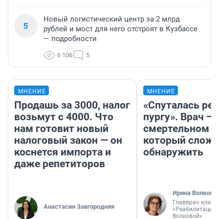
Новый логистический центр за 2 млрд
5
рублей и мост для него отстроят в Кузбассе
— подробности
6 106
5
МНЕНИЕ
МНЕНИЕ
Продашь за 3000, налог
«Спуталась реч
возьмут с 4000. Что
пургу». Врач — 
нам готовит новый
смертельном д
налоговый закон — он
который слож
коснется импорта и
обнаружить
даже репетиторов
Ирина Волкова
Главврач клини
Анастасия Завгородняя
«Реабилитация 
Волковой»