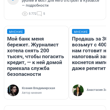
рублей и мост для него отстроят в Кузбассе
— подробности
5 772
5
МНЕНИЕ
МНЕНИЕ
Мой банк меня
Продашь за 300
бережет. Журналист
возьмут с 4000
хотела снять 200
нам готовит н
тысяч, чтобы погасить
налоговый зако
кредит, — к ней домой
коснется импор
приехала служба
даже репетито
безопасности
Ксения Владимирская
Анастасия Зав
Автор мнения