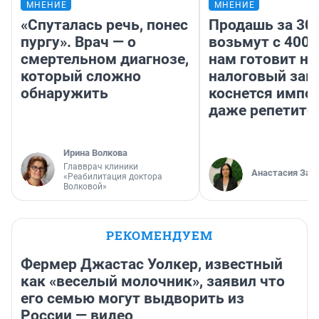
МНЕНИЕ
МНЕНИЕ
«Спуталась речь, понес
Продашь за 300
пургу». Врач — о
возьмут с 4000
смертельном диагнозе,
нам готовит н
который сложно
налоговый зако
обнаружить
коснется импор
даже репетито
Ирина Волкова
Главврач клиники
Анастасия Зав
«Реабилитация доктора
Волковой»
РЕКОМЕНДУЕМ
Фермер Джастас Уолкер, известный
как «веселый молочник», заявил что
его семью могут выдворить из
России — видео