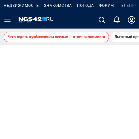
НЕДВИЖИМОСТЬ
ЗНАКОМСТВА
ПОГОДА
ФОРУМ
ТЕЛЕПРО
Чего ждать кузбассовцам осенью — ответ экономиста
Льготный про