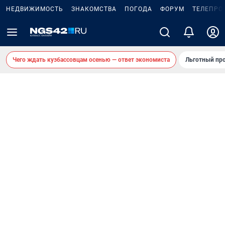
НЕДВИЖИМОСТЬ
ЗНАКОМСТВА
ПОГОДА
ФОРУМ
ТЕЛЕПРО
Чего ждать кузбассовцам осенью — ответ экономиста
Льготный про