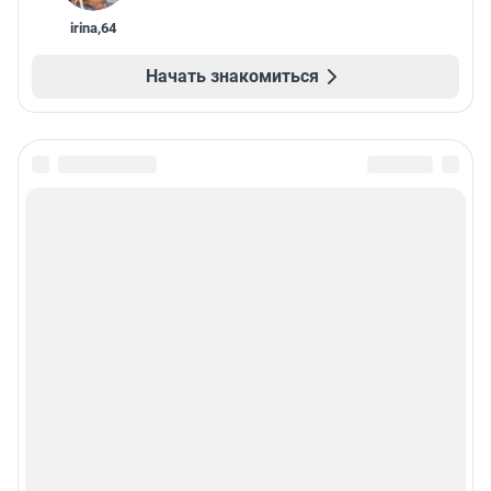
irina
,
64
Начать знакомиться