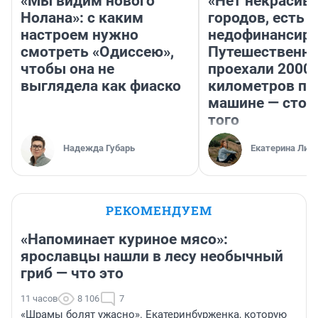
«Мы видим нового
«Нет некрасив
Нолана»: с каким
городов, есть
настроем нужно
недофинансиро
смотреть «Одиссею»,
Путешественн
чтобы она не
проехали 2000
выглядела как фиаско
километров по 
машине — стои
того
Надежда Губарь
Екатерина Лит
РЕКОМЕНДУЕМ
«Напоминает куриное мясо»:
ярославцы нашли в лесу необычный
гриб — что это
11 часов
8 106
7
«Шрамы болят ужасно». Екатеринбурженка, которую