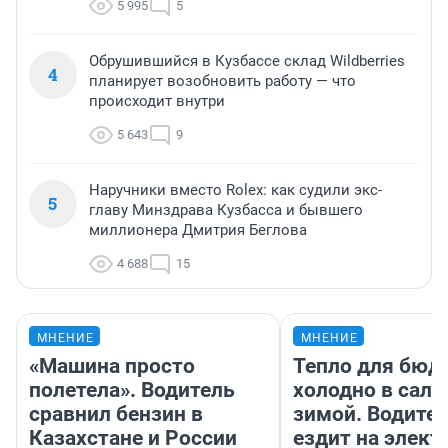
5 995
5
Обрушившийся в Кузбассе склад Wildberries
4
планирует возобновить работу — что
происходит внутри
5 643
9
Наручники вместо Rolex: как судили экс-
5
главу Минздрава Кузбасса и бывшего
миллионера Дмитрия Беглова
4 688
15
МНЕНИЕ
МНЕНИЕ
«Машина просто
Тепло для бюд
полетела». Водитель
холодно в сало
сравнил бензин в
зимой. Водител
Казахстане и России
ездит на элект