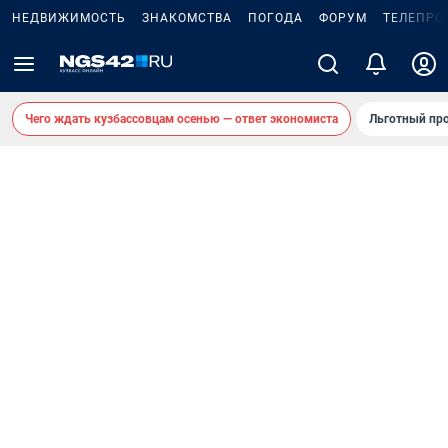
НЕДВИЖИМОСТЬ
ЗНАКОМСТВА
ПОГОДА
ФОРУМ
ТЕЛЕПРО
Чего ждать кузбассовцам осенью — ответ экономиста
Льготный про