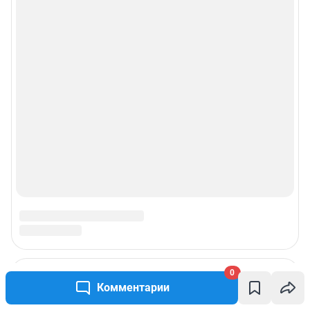
Реклама на сайте
Прайс-лист
О компании
Наши награды
Наши вакансии
Техподдержка
Предвыборная агитация
Все города сети
0
Комментарии