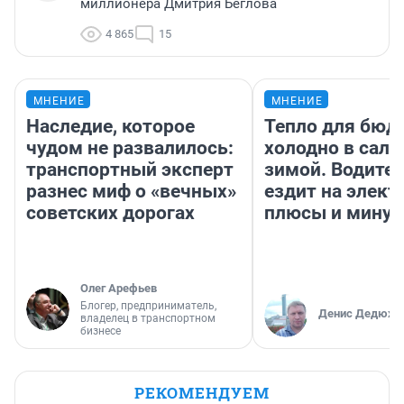
миллионера Дмитрия Беглова
4 865
15
МНЕНИЕ
МНЕНИЕ
Наследие, которое
Тепло для бюд
чудом не развалилось:
холодно в сало
транспортный эксперт
зимой. Водител
разнес миф о «вечных»
ездит на элект
советских дорогах
плюсы и мину
Олег Арефьев
Блогер, предприниматель,
Денис Дедюхи
владелец в транспортном
бизнесе
РЕКОМЕНДУЕМ