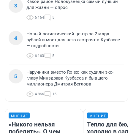
Какой район Новокузнецка самый лучший
3
для жизни — опрос
6 164
5
Новый логистический центр за 2 млрд
4
рублей и мост для него отстроят в Кузбассе
— подробности
6 163
5
Наручники вместо Rolex: как судили экс-
5
главу Минздрава Кузбасса и бывшего
миллионера Дмитрия Беглова
4 866
15
МНЕНИЕ
МНЕНИЕ
«Никого нельзя
Тепло для бюд
победить». О чем
холодно в сало