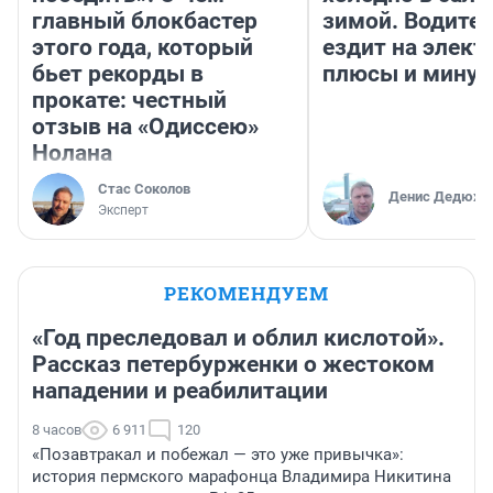
главный блокбастер
зимой. Водител
этого года, который
ездит на элект
бьет рекорды в
плюсы и мину
прокате: честный
отзыв на «Одиссею»
Нолана
Стас Соколов
Денис Дедюхи
Эксперт
РЕКОМЕНДУЕМ
«Год преследовал и облил кислотой».
Рассказ петербурженки о жестоком
нападении и реабилитации
8 часов
6 911
120
«Позавтракал и побежал — это уже привычка»:
история пермского марафонца Владимира Никитина