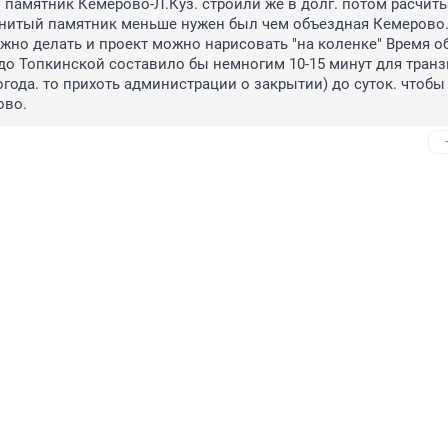
 памятник Кемерово-Л.Куз. строили же в долг. потом расчиты
енитый памятник меньше нужен был чем объездная Кемерово. 
жно делать и проект можно нарисовать "на коленке" Время об
до Топкинской составило бы немногим 10-15 минут для транзи
огода. то прихоть администрации о закрытии) до суток. чтобы 
ово.