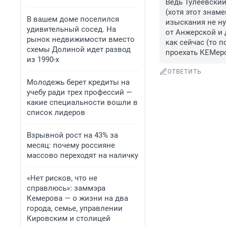
Ведь Тулеевский
(хотя этот знам
В вашем доме поселился
изыскания не ну
удивительный сосед. На
от Анжерской и 
рынок недвижимости вместо
как сейчас (то п
схемы Долиной идет развод
проехать КЕМер
из 1990-х
ОТВЕТИТЬ
Молодежь берет кредиты на
учебу ради трех профессий —
какие специальности вошли в
список лидеров
Взрывной рост на 43% за
месяц: почему россияне
массово переходят на наличку
«Нет рисков, что не
справлюсь»: заммэра
Кемерова — о жизни на два
города, семье, управлении
Кировским и столицей