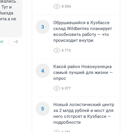
вались . 
8 554
Тут и 
ъезда 
та.а не 
Обрушившийся в Кузбассе
3
склад Wildberries планирует
возобновить работу — что
происходит внутри
+0
–0
6 713
Какой район Новокузнецка
4
самый лучший для жизни —
опрос
6 377
Новый логистический центр
5
за 2 млрд рублей и мост для
него отстроят в Кузбассе —
подробности