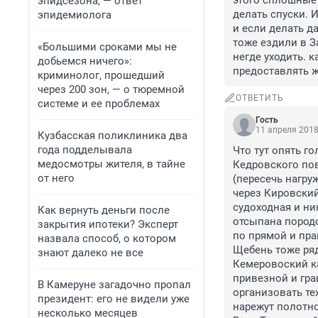
этого сплошные 
эпидсезона, — ответ
делать спуски. 
эпидемиолога
и если делать д
тоже ездили в З
«Большими сроками мы не
негде уходить. к
добьемся ничего»:
предоставлять ж
криминолог, прошедший
через 200 зон, — о тюремной
ОТВЕТИТЬ
системе и ее проблемах
Гость
11 апреля 2018
Кузбасская поликлиника два
года подделывала
Что тут опять го
медосмотры жителя, в тайне
Кедровского пов
от него
(пересечь нагру
через Кировский
судоходная и ни
Как вернуть деньги после
отсыпана породо
закрытия ипотеки? Эксперт
по прямой и пра
назвала способ, о котором
Щебень тоже ряд
знают далеко не все
Кемеровоский ка
привезной и гра
В Камеруне загадочно пропал
организовать те
президент: его не видели уже
нарежут полотно
несколько месяцев