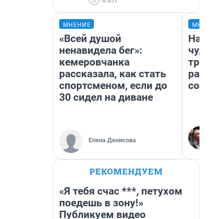
6 351
МНЕНИЕ
МНЕНИ
«Всей душой
Насле
ненавидела бег»:
чудом
кемеровчанка
транс
рассказала, как стать
разне
спортсменом, если до
совет
30 сидел на диване
Елена Денисова
РЕКОМЕНДУЕМ
«Я тебя счас ***, петухом
поедешь в зону!»
Публикуем видео