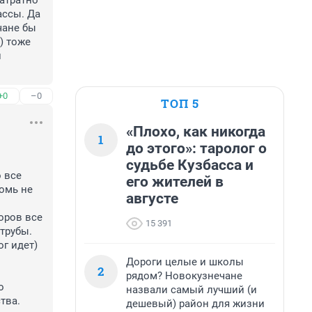
атратно 
ссы. Да 
ане бы 
 тоже 
 
+0
–0
ТОП 5
«Плохо, как никогда
1
до этого»: таролог о
судьбе Кузбасса и
 все 
его жителей в
омь не 
августе
оров все 
15 391
рубы. 
 идет) 
Дороги целые и школы
2
рядом? Новокузнечане
 
назвали самый лучший (и
ва. 
дешевый) район для жизни