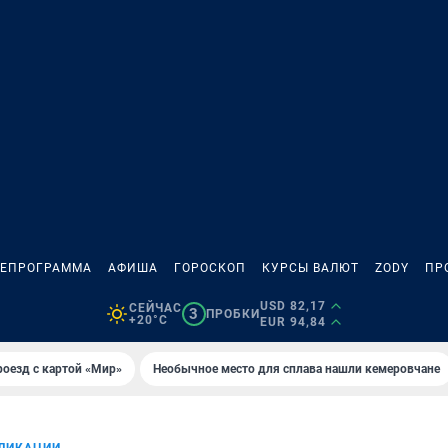
ЛЕПРОГРАММА
АФИША
ГОРОСКОП
КУРСЫ ВАЛЮТ
ZODY
ПР
USD 82,17
СЕЙЧАС
3
ПРОБКИ
+20°C
EUR 94,84
оезд с картой «Мир»
Необычное место для сплава нашли кемеровчане