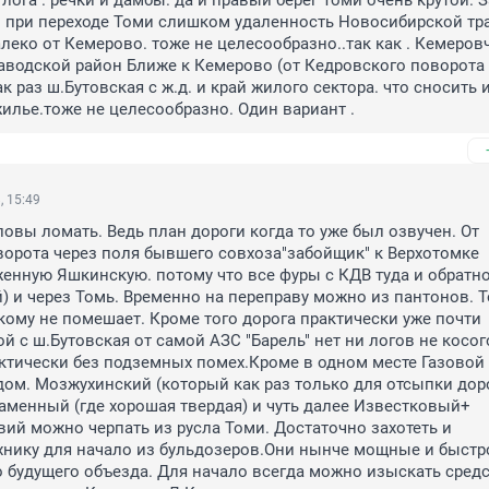
лога . речки и дамбы. да и правый берег Томи очень крутой. З
И при переходе Томи слишком удаленность Новосибирской тра
алеко от Кемерово. тоже не целесообразно..так как . Кемеровч
аводской район Ближе к Кемерово (от Кедровского поворота )
ак раз ш.Бутовская с ж.д. и край жилого сектора. что сносить и
илье.тоже не целесообразно. Один вариант .
, 15:49
ловы ломать. Ведь план дороги когда то уже был озвучен. От 
орота через поля бывшего совхоза"забойщик" к Верхотомке 
женную Яшкинскую. потому что все фуры с КДВ туда и обратно
) и через Томь. Временно на переправу можно из пантонов. Т
кому не помешает. Кроме того дорога практически уже почти 
й с ш.Бутовская от самой АЗС "Барель" нет ни логов не косог
ктически без подземных помех.Кроме в одном месте Газовой т
ом. Мозжухинский (который как раз только для отсыпки дорог
менный (где хорошая твердая) и чуть далее Известковый+ 
вий можно черпать из русла Томи. Достаточно захотеть и 
хнику для начало из бульдозеров.Они нынче мощные и быстро
 будущего объезда. Для начало всегда можно изыскать средст