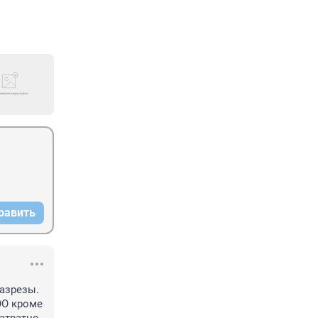
равить
азрезы. 
О кроме 