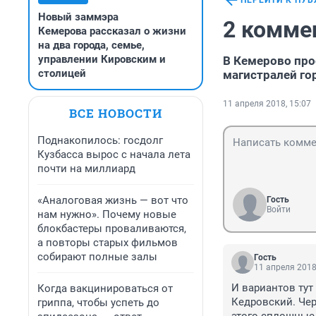
ПЕРЕЙТИ К ПУ
Новый заммэра
2 комме
Кемерова рассказал о жизни
на два города, семье,
управлении Кировским и
В Кемерово про
столицей
магистралей го
11 апреля 2018, 15:07
ВСЕ НОВОСТИ
Поднакопилось: госдолг
Кузбасса вырос с начала лета
почти на миллиард
«Аналоговая жизнь — вот что
Гость
Войти
нам нужно». Почему новые
блокбастеры проваливаются,
а повторы старых фильмов
собирают полные залы
Гость
11 апреля 2018
И вариантов тут
Когда вакцинироваться от
Кедровский. Чер
гриппа, чтобы успеть до