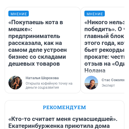
МНЕНИЕ
МНЕНИЕ
«Покупаешь кота в
«Никого нельз
мешке»:
победить». О ч
предприниматель
главный блокб
рассказала, как на
этого года, ко
самом деле устроен
бьет рекорды 
бизнес со складами
прокате: честн
дешевых товаров
отзыв на «Оди
Нолана
Наталья Шорохова
Стас Соколов
Открыла кофейную точку на
Эксперт
деньги соцразвития
РЕКОМЕНДУЕМ
«Кто-то считает меня сумасшедшей».
Екатеринбурженка приютила дома