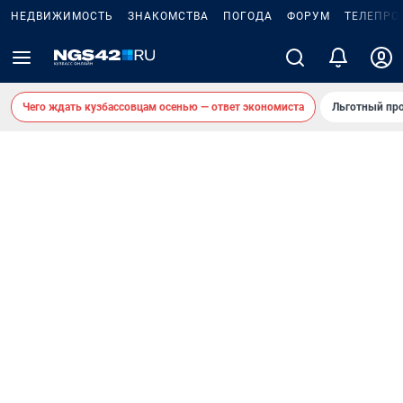
НЕДВИЖИМОСТЬ
ЗНАКОМСТВА
ПОГОДА
ФОРУМ
ТЕЛЕПРО
Чего ждать кузбассовцам осенью — ответ экономиста
Льготный про