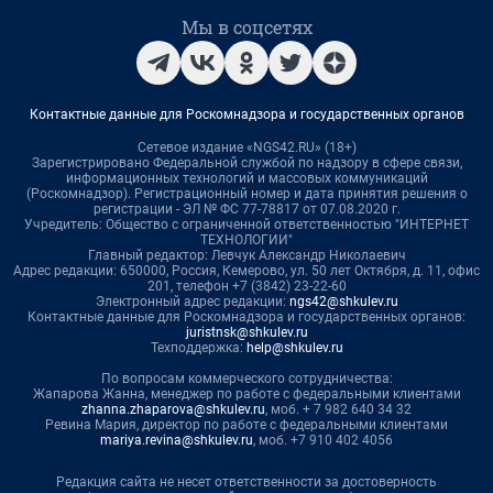
Мы в соцсетях
Контактные данные для Роскомнадзора и государственных органов
Сетевое издание «NGS42.RU» (18+)
Зарегистрировано Федеральной службой по надзору в сфере связи,
информационных технологий и массовых коммуникаций
(Роскомнадзор). Регистрационный номер и дата принятия решения о
регистрации - ЭЛ № ФС 77-78817 от 07.08.2020 г.
Учредитель: Общество с ограниченной ответственностью "ИНТЕРНЕТ
ТЕХНОЛОГИИ"
Главный редактор: Левчук Александр Николаевич
Адрес редакции: 650000, Россия, Кемерово, ул. 50 лет Октября, д. 11, офис
201, телефон +7 (3842) 23-22-60
Электронный адрес редакции:
ngs42@shkulev.ru
Контактные данные для Роскомнадзора и государственных органов:
juristnsk@shkulev.ru
Техподдержка:
help@shkulev.ru
По вопросам коммерческого сотрудничества:
Жапарова Жанна, менеджер по работе с федеральными клиентами
zhanna.zhaparova@shkulev.ru
, моб. + 7 982 640 34 32
Ревина Мария, директор по работе с федеральными клиентами
mariya.revina@shkulev.ru
, моб. +7 910 402 4056
Редакция сайта не несет ответственности за достоверность