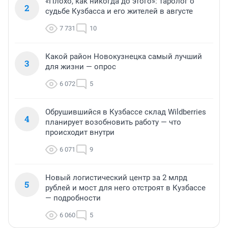
«Плохо, как никогда до этого»: таролог о
2
судьбе Кузбасса и его жителей в августе
7 731
10
Какой район Новокузнецка самый лучший
3
для жизни — опрос
6 072
5
Обрушившийся в Кузбассе склад Wildberries
4
планирует возобновить работу — что
происходит внутри
6 071
9
Новый логистический центр за 2 млрд
5
рублей и мост для него отстроят в Кузбассе
— подробности
6 060
5