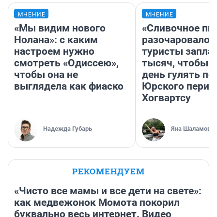
МНЕНИЕ
МНЕНИЕ
«Мы видим нового
«Сливочное пи
Нолана»: с каким
разочаровало»
настроем нужно
туристы запла
смотреть «Одиссею»,
тысяч, чтобы 
чтобы она не
день гулять по
выглядела как фиаско
Юрского перио
Хогвартсу
Надежда Губарь
Яна Шаламова
РЕКОМЕНДУЕМ
«Чисто все мамы и все дети на свете»:
как медвежонок Момота покорил
буквально весь интернет. Видео