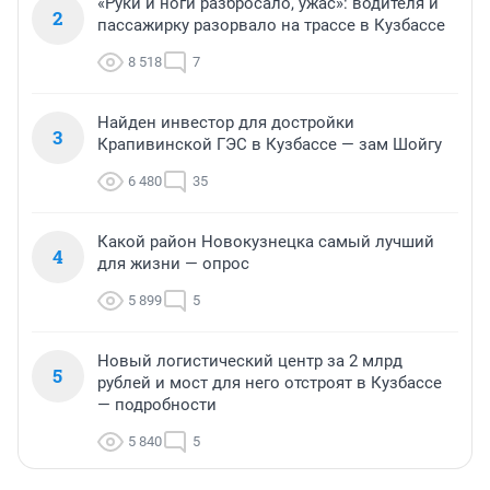
«Руки и ноги разбросало, ужас»: водителя и
2
пассажирку разорвало на трассе в Кузбассе
8 518
7
Найден инвестор для достройки
3
Крапивинской ГЭС в Кузбассе — зам Шойгу
6 480
35
Какой район Новокузнецка самый лучший
4
для жизни — опрос
5 899
5
Новый логистический центр за 2 млрд
5
рублей и мост для него отстроят в Кузбассе
— подробности
5 840
5