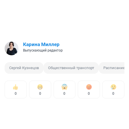
Карина Миллер
Выпускающий редактор
Сергей Кузнецов
Общественный транспорт
Расписание а
0
0
0
0
0