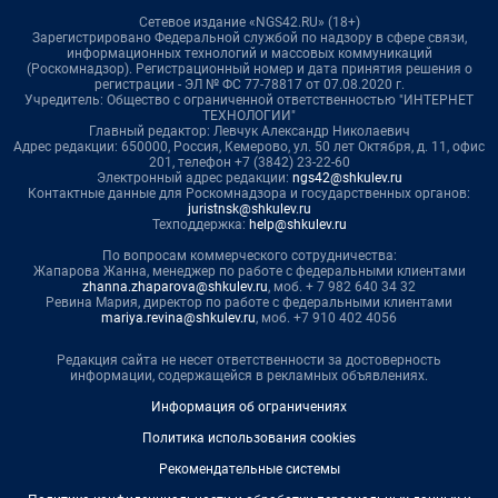
Сетевое издание «NGS42.RU» (18+)
Зарегистрировано Федеральной службой по надзору в сфере связи,
информационных технологий и массовых коммуникаций
(Роскомнадзор). Регистрационный номер и дата принятия решения о
регистрации - ЭЛ № ФС 77-78817 от 07.08.2020 г.
Учредитель: Общество с ограниченной ответственностью "ИНТЕРНЕТ
ТЕХНОЛОГИИ"
Главный редактор: Левчук Александр Николаевич
Адрес редакции: 650000, Россия, Кемерово, ул. 50 лет Октября, д. 11, офис
201, телефон +7 (3842) 23-22-60
Электронный адрес редакции:
ngs42@shkulev.ru
Контактные данные для Роскомнадзора и государственных органов:
juristnsk@shkulev.ru
Техподдержка:
help@shkulev.ru
По вопросам коммерческого сотрудничества:
Жапарова Жанна, менеджер по работе с федеральными клиентами
zhanna.zhaparova@shkulev.ru
, моб. + 7 982 640 34 32
Ревина Мария, директор по работе с федеральными клиентами
mariya.revina@shkulev.ru
, моб. +7 910 402 4056
Редакция сайта не несет ответственности за достоверность
информации, содержащейся в рекламных объявлениях.
Информация об ограничениях
Политика использования cookies
Рекомендательные системы