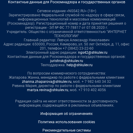
Контактные данные для Роскомнадзора и государственных органов
Сетевое издание «NGS42.RU» (18+)
Зарегистрировано Федеральной службой по надзору в сфере связи,
информационных технологий и массовых коммуникаций
(Роскомнадзор). Регистрационный номер и дата принятия решения о
регистрации - ЭЛ № ФС 77-78817 от 07.08.2020 г.
Учредитель: Общество с ограниченной ответственностью "ИНТЕРНЕТ
ТЕХНОЛОГИИ"
Главный редактор: Левчук Александр Николаевич
Адрес редакции: 650000, Россия, Кемерово, ул. 50 лет Октября, д. 11, офис
201, телефон +7 (3842) 23-22-60
Электронный адрес редакции:
ngs42@shkulev.ru
Контактные данные для Роскомнадзора и государственных органов:
juristnsk@shkulev.ru
Техподдержка:
help@shkulev.ru
По вопросам коммерческого сотрудничества:
Жапарова Жанна, менеджер по работе с федеральными клиентами
zhanna.zhaparova@shkulev.ru
, моб. + 7 982 640 34 32
Ревина Мария, директор по работе с федеральными клиентами
mariya.revina@shkulev.ru
, моб. +7 910 402 4056
Редакция сайта не несет ответственности за достоверность
информации, содержащейся в рекламных объявлениях.
Информация об ограничениях
Политика использования cookies
Рекомендательные системы