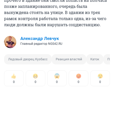
прочего в здание они смогли попасть на полчаса
позже запланированного, очередь была
вынуждена стоять на улице. В здании из трех
рамок контроля работала только одна, из-за чего
люди должны были нарушать соцдистанцию.
Александр Левчук
Главный редактор NGS42.RU
Ледовый дворец Кузбасс
Реакция властей
Каток
Про
0
0
0
0
0