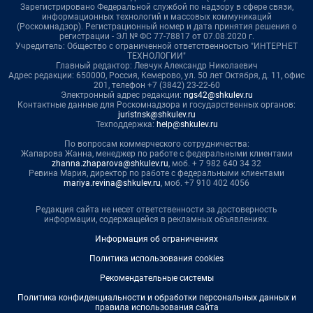
Зарегистрировано Федеральной службой по надзору в сфере связи,
информационных технологий и массовых коммуникаций
(Роскомнадзор). Регистрационный номер и дата принятия решения о
регистрации - ЭЛ № ФС 77-78817 от 07.08.2020 г.
Учредитель: Общество с ограниченной ответственностью "ИНТЕРНЕТ
ТЕХНОЛОГИИ"
Главный редактор: Левчук Александр Николаевич
Адрес редакции: 650000, Россия, Кемерово, ул. 50 лет Октября, д. 11, офис
201, телефон +7 (3842) 23-22-60
Электронный адрес редакции:
ngs42@shkulev.ru
Контактные данные для Роскомнадзора и государственных органов:
juristnsk@shkulev.ru
Техподдержка:
help@shkulev.ru
По вопросам коммерческого сотрудничества:
Жапарова Жанна, менеджер по работе с федеральными клиентами
zhanna.zhaparova@shkulev.ru
, моб. + 7 982 640 34 32
Ревина Мария, директор по работе с федеральными клиентами
mariya.revina@shkulev.ru
, моб. +7 910 402 4056
Редакция сайта не несет ответственности за достоверность
информации, содержащейся в рекламных объявлениях.
Информация об ограничениях
Политика использования cookies
Рекомендательные системы
Политика конфиденциальности и обработки персональных данных и
правила использования сайта