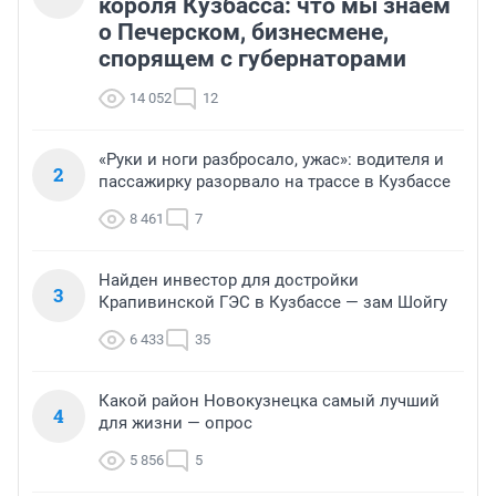
короля Кузбасса: что мы знаем
о Печерском, бизнесмене,
спорящем с губернаторами
14 052
12
«Руки и ноги разбросало, ужас»: водителя и
2
пассажирку разорвало на трассе в Кузбассе
8 461
7
Найден инвестор для достройки
3
Крапивинской ГЭС в Кузбассе — зам Шойгу
6 433
35
Какой район Новокузнецка самый лучший
4
для жизни — опрос
5 856
5