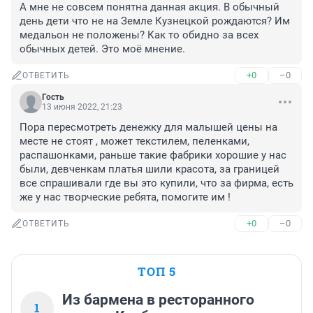
А мне не совсем понятна данная акция. В обычный 
день дети что не на Земле Кузнецкой рождаются? Им 
медальон не положены? Как то обидно за всех 
обычных детей. Это моё мнение.
+0
–0
ОТВЕТИТЬ
Гость
13 июня 2022, 21:23
Пора пересмотреть денежку для малышей цены на 
месте не стоят , может текстилем, пеленками, 
распашонками, раньше такие фабрики хорошие у нас 
были, девченкам платья шили красота, за границей 
все спрашивали где вы это купили, что за фирма, есть 
же у нас творческие ребята, помогите им !
+0
–0
ОТВЕТИТЬ
ТОП 5
Из бармена в ресторанного
1