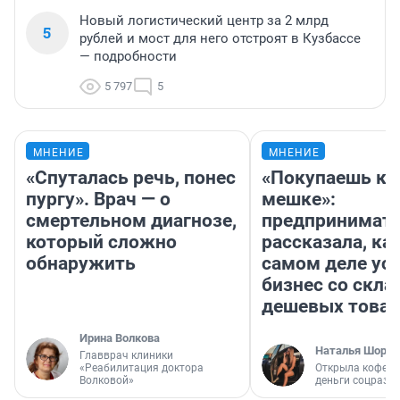
Новый логистический центр за 2 млрд
5
рублей и мост для него отстроят в Кузбассе
— подробности
5 797
5
МНЕНИЕ
МНЕНИЕ
«Спуталась речь, понес
«Покупаешь ко
пургу». Врач — о
мешке»:
смертельном диагнозе,
предпринимат
который сложно
рассказала, как
обнаружить
самом деле ус
бизнес со скл
дешевых това
Ирина Волкова
Наталья Шорох
Главврач клиники
«Реабилитация доктора
Открыла кофейн
Волковой»
деньги соцразв