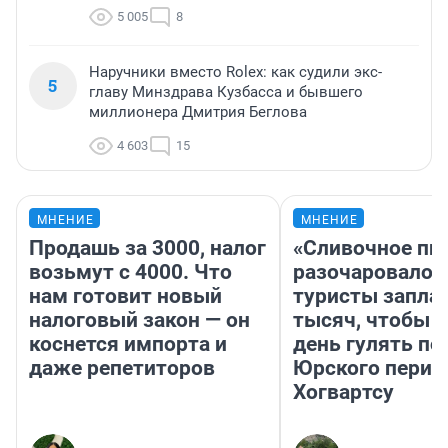
5 005
8
Наручники вместо Rolex: как судили экс-
5
главу Минздрава Кузбасса и бывшего
миллионера Дмитрия Беглова
4 603
15
МНЕНИЕ
МНЕНИЕ
Продашь за 3000, налог
«Сливочное пи
возьмут с 4000. Что
разочаровало»
нам готовит новый
туристы запла
налоговый закон — он
тысяч, чтобы 
коснется импорта и
день гулять по
даже репетиторов
Юрского перио
Хогвартсу