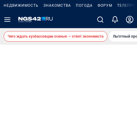
НЕДВИЖИМОСТЬ
ЗНАКОМСТВА
ПОГОДА
ФОРУМ
ТЕЛЕПРО
Чего ждать кузбассовцам осенью — ответ экономиста
Льготный про