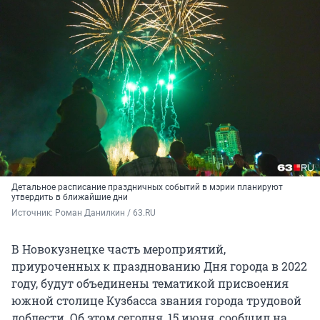
Детальное расписание праздничных событий в мэрии планируют
утвердить в ближайшие дни
Источник: 
Роман Данилкин / 63.RU
В Новокузнецке часть мероприятий,
приуроченных к празднованию Дня города в 2022
году, будут объединены тематикой присвоения
южной столице Кузбасса звания города трудовой
доблести. Об этом сегодня, 15 июня, сообщил на