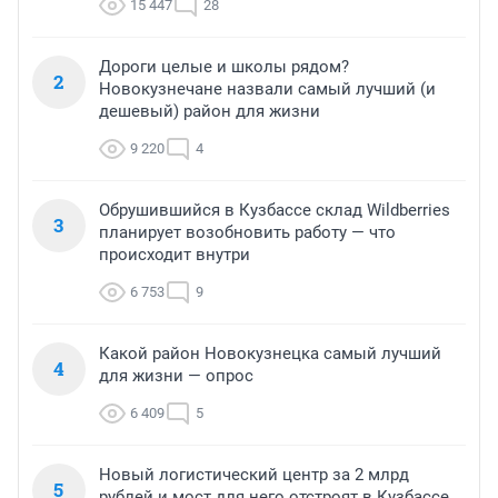
15 447
28
Дороги целые и школы рядом?
2
Новокузнечане назвали самый лучший (и
дешевый) район для жизни
9 220
4
Обрушившийся в Кузбассе склад Wildberries
3
планирует возобновить работу — что
происходит внутри
6 753
9
Какой район Новокузнецка самый лучший
4
для жизни — опрос
6 409
5
Новый логистический центр за 2 млрд
5
рублей и мост для него отстроят в Кузбассе