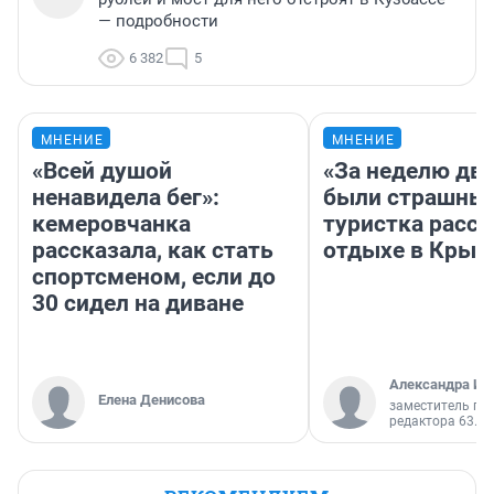
— подробности
6 382
5
МНЕНИЕ
МНЕНИЕ
«Всей душой
«За неделю две
ненавидела бег»:
были страшные
кемеровчанка
туристка расск
рассказала, как стать
отдыхе в Крым
спортсменом, если до
30 сидел на диване
Александра Ис
Елена Денисова
заместитель гл
редактора 63.RU