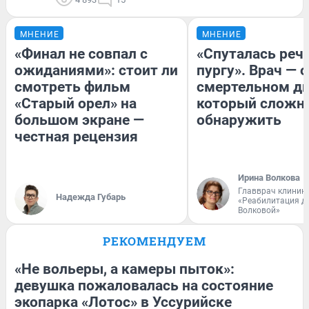
МНЕНИЕ
МНЕНИЕ
«Финал не совпал с
«Спуталась речь
ожиданиями»: стоит ли
пургу». Врач — о
смотреть фильм
смертельном ди
«Старый орел» на
который сложн
большом экране —
обнаружить
честная рецензия
Ирина Волкова
Главврач клиник
Надежда Губарь
«Реабилитация д
Волковой»
РЕКОМЕНДУЕМ
«Не вольеры, а камеры пыток»:
девушка пожаловалась на состояние
экопарка «Лотос» в Уссурийске