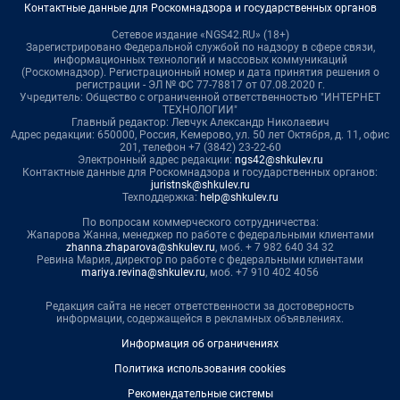
Контактные данные для Роскомнадзора и государственных органов
Сетевое издание «NGS42.RU» (18+)
Зарегистрировано Федеральной службой по надзору в сфере связи,
информационных технологий и массовых коммуникаций
(Роскомнадзор). Регистрационный номер и дата принятия решения о
регистрации - ЭЛ № ФС 77-78817 от 07.08.2020 г.
Учредитель: Общество с ограниченной ответственностью "ИНТЕРНЕТ
ТЕХНОЛОГИИ"
Главный редактор: Левчук Александр Николаевич
Адрес редакции: 650000, Россия, Кемерово, ул. 50 лет Октября, д. 11, офис
201, телефон +7 (3842) 23-22-60
Электронный адрес редакции:
ngs42@shkulev.ru
Контактные данные для Роскомнадзора и государственных органов:
juristnsk@shkulev.ru
Техподдержка:
help@shkulev.ru
По вопросам коммерческого сотрудничества:
Жапарова Жанна, менеджер по работе с федеральными клиентами
zhanna.zhaparova@shkulev.ru
, моб. + 7 982 640 34 32
Ревина Мария, директор по работе с федеральными клиентами
mariya.revina@shkulev.ru
, моб. +7 910 402 4056
Редакция сайта не несет ответственности за достоверность
информации, содержащейся в рекламных объявлениях.
Информация об ограничениях
Политика использования cookies
Рекомендательные системы