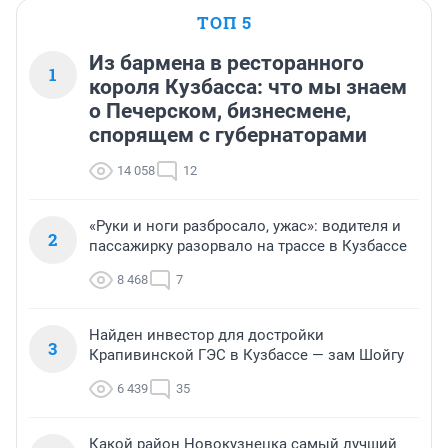
ТОП 5
Из бармена в ресторанного
1
короля Кузбасса: что мы знаем
о Печерском, бизнесмене,
спорящем с губернаторами
14 058
12
«Руки и ноги разбросало, ужас»: водителя и
2
пассажирку разорвало на трассе в Кузбассе
8 468
7
Найден инвестор для достройки
3
Крапивинской ГЭС в Кузбассе — зам Шойгу
6 439
35
Какой район Новокузнецка самый лучший