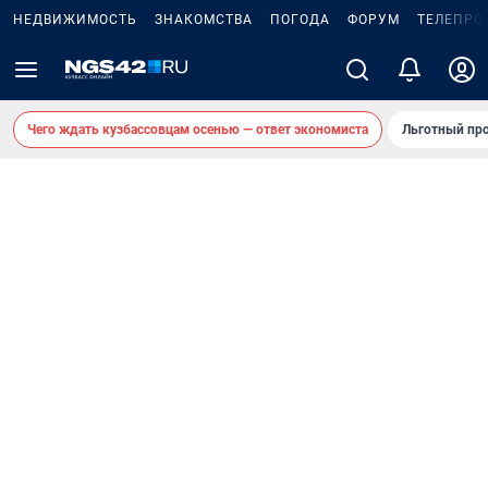
НЕДВИЖИМОСТЬ
ЗНАКОМСТВА
ПОГОДА
ФОРУМ
ТЕЛЕПРО
Чего ждать кузбассовцам осенью — ответ экономиста
Льготный про