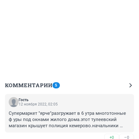
КОММЕНТАРИИ
5
Гость
12 ноября 2022, 02:05
Супермаркет "ярче"разгружает в 6 утра многотонные 
ф уры под окнами жилого дома.этот тулеевский 
магазин крышует полиция кемерово.начальники 
меняются,а коррупция в полиции остается.кемерово- 
+0
–0
криминальный ,наркотный,коррумпированный 