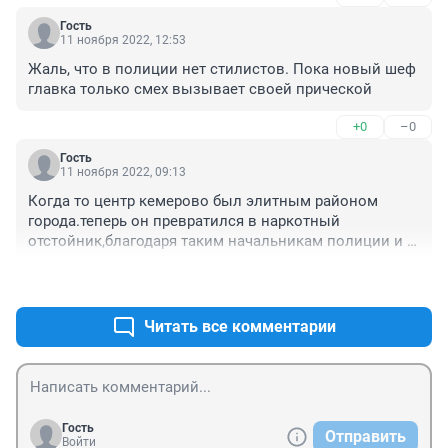
город.вся власть продажная
Гость
11 ноября 2022, 12:53
Жаль, что в полиции нет стилистов. Пока новый шеф 
главка только смех вызывает своей прической
+0
–0
Гость
11 ноября 2022, 09:13
Когда то центр кемерово был элитным районом 
города.теперь он превратился в наркотный 
отстойник,благодаря таким начальникам полиции и 
мэрам города.в каждом доме- наркотные притоны,в 
+0
–0
каждом подьезде - наркотные точки,на каждом углу 
наркоманы.
Читать все комментарии
Гость
Отправить
Войти