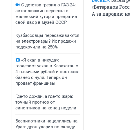
С детства грезил о ГАЗ-24:
«Ветеранов Рос
автоплюшкин переехал в
А за пародию на
маленький хутор и превратил
свой двор в музей СССР
Кузбассовцы пересаживаются
на электрокары? Их продажи
подскочили на 250%
«Я ехал в никуда»:
геодезист уехал в Казахстан с
4 тысячами рублей и построил
бизнес с нуля. Теперь он
продает франшизы
Где-то дожди, а где-то жара:
точный прогноз от
синоптиков на конец недели
Беспилотники нацелились на
Урал: дрон ударил по складу