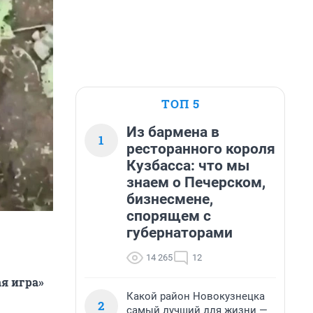
ТОП 5
Из бармена в
1
ресторанного короля
Кузбасса: что мы
знаем о Печерском,
бизнесмене,
спорящем с
губернаторами
14 265
12
я игра»
Какой район Новокузнецка
2
самый лучший для жизни —