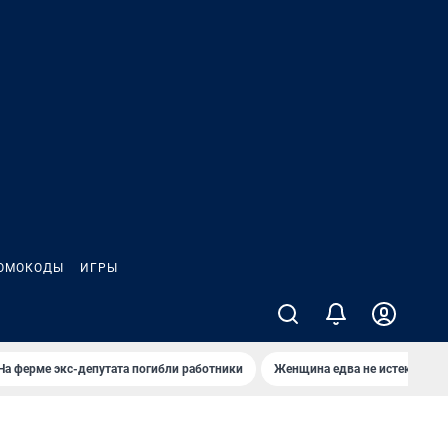
ОМОКОДЫ
ИГРЫ
На ферме экс-депутата погибли работники
Женщина едва не истекла кро