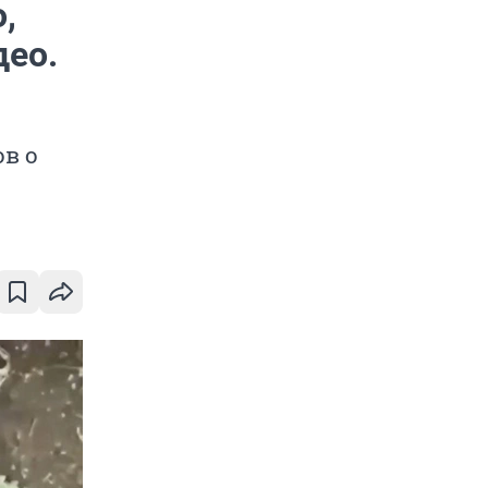
,
део.
в о