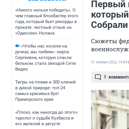
Первый 
«Никого нельзя победить». О
который
чем главный блокбастер этого
года, который бьет рекорды в
Собрали 
прокате: честный отзыв на
«Одиссею» Нолана
Сюжеты фед
«Чтобы нас носили на
военнослуж
ручках, мы любим»: нерпа
Сергеевна, которую спасли
21 ноября 2022, 19:03
бельком, стала звездой Сети.
Видео
1
коммент
Тигры на пляже и 300 оленей
в дикой природе: топ-24
самых красивых бухт
Приморского края
«Плохо, как никогда до этого»:
таролог о судьбе Кузбасса и
его жителей в августе