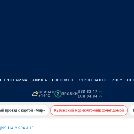
ЛЕПРОГРАММА
АФИША
ГОРОСКОП
КУРСЫ ВАЛЮТ
ZODY
ПР
USD 82,17
СЕЙЧАС
2
ПРОБКИ
+16°C
EUR 94,84
ый проезд с картой «Мир»
Кузбасский мэр-взяточник хочет домой
ИЯ НА УКРАИНЕ