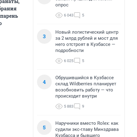
ранаты,
опрос
обрания
 парень
6 043
5
ю
Новый логистический центр
3
за 2 млрд рублей и мост для
него отстроят в Кузбассе —
подробности
6 025
5
Обрушившийся в Кузбассе
4
склад Wildberries планирует
возобновить работу — что
происходит внутри
5 883
9
Наручники вместо Rolex: как
5
судили экс-главу Минздрава
Кузбасса и бывшего