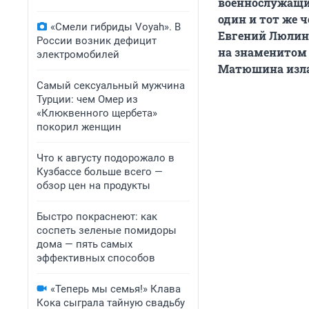
военнослужащий
один и тот же 
«Смели гибриды Voyah». В
Евгений Люлин,
России возник дефицит
на знаменитом 
электромобилей
Матюшина излаг
Самый сексуальный мужчина
Турции: чем Омер из
«Клюквенного щербета»
покорил женщин
Что к августу подорожало в
Кузбассе больше всего —
обзор цен на продукты
Быстро покраснеют: как
соспеть зеленые помидоры
дома — пять самых
эффективных способов
«Теперь мы семья!» Клава
Кока сыграла тайную свадьбу