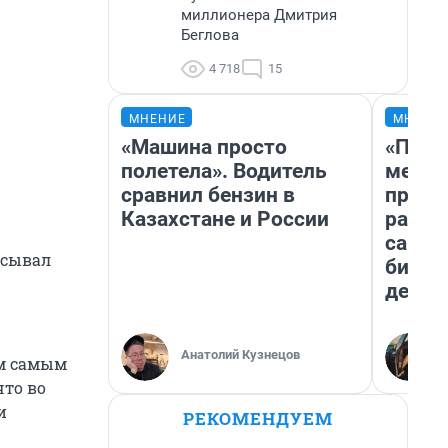
миллионера Дмитрия
Беглова
4 718
15
МНЕНИЕ
МНЕНИ
«Машина просто
«Поку
полетела». Водитель
мешке
сравнил бензин в
предп
Казахстане и России
расска
самом
асывал
бизне
дешев
Анатолий Кузнецов
ем самым
что во
и
РЕКОМЕНДУЕМ