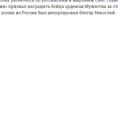
сии» призвал наградить бойца орденом Мужества за ст
 ролик из России был депортирован блогер Некоглай.