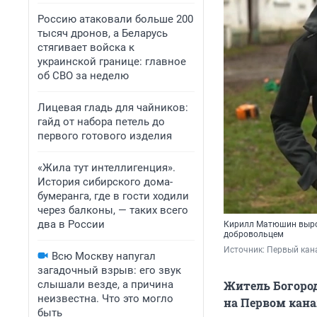
Россию атаковали больше 200
тысяч дронов, а Беларусь
стягивает войска к
украинской границе: главное
об СВО за неделю
Лицевая гладь для чайников:
гайд от набора петель до
первого готового изделия
«Жила тут интеллигенция».
История сибирского дома-
бумеранга, где в гости ходили
через балконы, — таких всего
два в России
Кирилл Матюшин вырос
добровольцем
Источник: 
Первый кан
Всю Москву напугал
загадочный взрыв: его звук
слышали везде, а причина
Житель Богоро
неизвестна. Что это могло
на Первом кана
быть