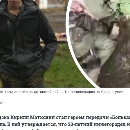
 в семье ветерана Афганской войны. На спецоперацию на Украине ушел
ал
дска Кирилл Матюшин стал героем передачи «Больша
ле. В ней утверждается, что 20-летний нижегородец и