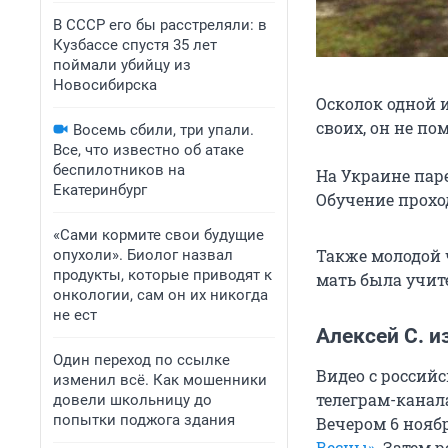
В СССР его бы расстреляли: в
Кузбассе спустя 35 лет
поймали убийцу из
Новосибирска
Осколок одной и
своих, он не по
Восемь сбили, три упали.
Все, что известно об атаке
беспилотников на
На Украине пар
Екатеринбург
Обучение прохо
«Сами кормите свои будущие
Также молодой 
опухоли». Биолог назвал
продукты, которые приводят к
мать была учит
онкологии, сам он их никогда
не ест
Алексей С. и
Один переход по ссылке
Видео с россий
изменил всё. Как мошенники
телеграм-канал
довели школьницу до
попытки поджога здания
Вечером 6 нояб
Весны».
Затем р