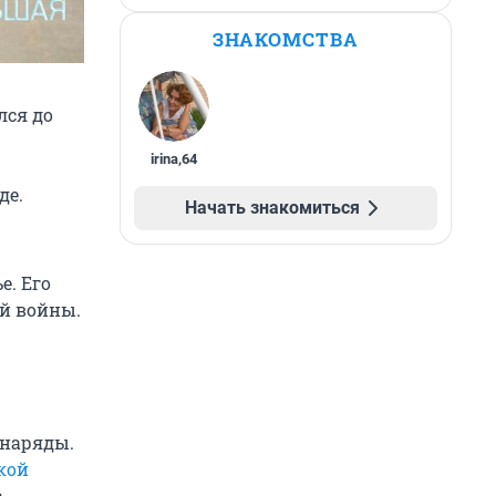
ЗНАКОМСТВА
лся до
irina
,
64
де.
Начать знакомиться
е. Его
ой войны.
снаряды.
кой
а