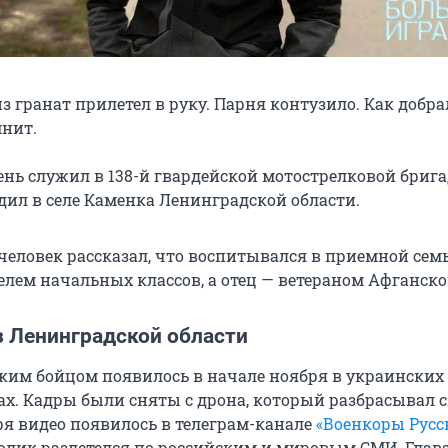
з гранат прилетел в руку. Парня контузило. Как добра
мнит.
ень служил в 138-й гвардейской мотострелковой брига
дил в селе Каменка Ленинградской области.
человек рассказал, что воспитывался в приемной семь
елем начальных классов, а отец — ветераном Афганск
з Ленинградской области
ским бойцом появилось в начале ноября в украинских
ах. Кадры были сняты с дрона, который разбрасывал 
ря видео появилось в телеграм-канале
«Военкоры Русс
олик разлетелся по российским и мировым СМИ. Глав