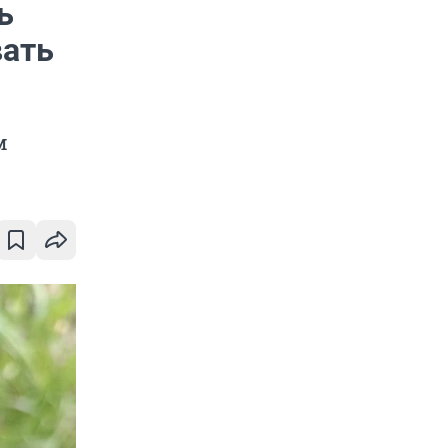
ь
вать
м