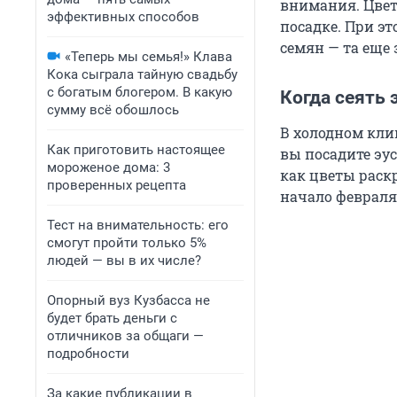
внимания. Цвет
эффективных способов
посадке. При эт
семян — та еще 
«Теперь мы семья!» Клава
Кока сыграла тайную свадьбу
с богатым блогером. В какую
Когда сеять 
сумму всё обошлось
В холодном кли
Как приготовить настоящее
вы посадите эус
мороженое дома: 3
как цветы раскр
проверенных рецепта
начало февраля.
Тест на внимательность: его
смогут пройти только 5%
людей — вы в их числе?
Опорный вуз Кузбасса не
будет брать деньги с
отличников за общаги —
подробности
За какие публикации в