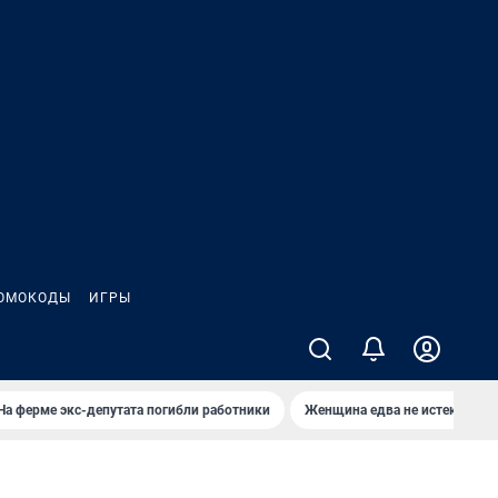
ОМОКОДЫ
ИГРЫ
На ферме экс-депутата погибли работники
Женщина едва не истекла кро