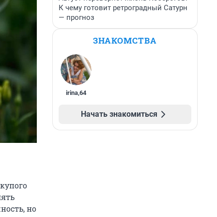
К чему готовит ретроградный Сатурн
— прогноз
ЗНАКОМСТВА
irina
,
64
Начать знакомиться
Скупого
лять
ность, но