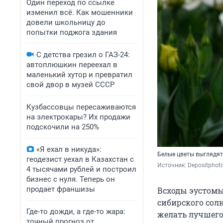
Один переход по ссылке
изменил всё. Как мошенники
довели школьницу до
попытки поджога здания
С детства грезил о ГАЗ-24:
автоплюшкин переехал в
маленький хутор и превратил
свой двор в музей СССР
Кузбассовцы пересаживаются
на электрокары? Их продажи
подскочили на 250%
«Я ехал в никуда»:
Белые цветы выглядят
геодезист уехал в Казахстан с
Источник: 
Depositphot
4 тысячами рублей и построил
бизнес с нуля. Теперь он
продает франшизы
Всходы эустомы
сибирского сол
Где-то дожди, а где-то жара:
желать лучшего
точный прогноз от