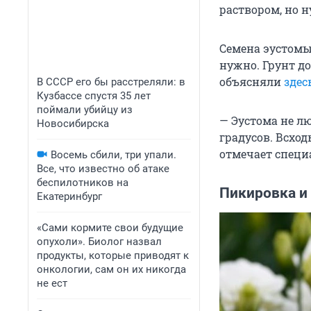
раствором, но н
Семена эустомы
нужно. Грунт д
объясняли
здес
В СССР его бы расстреляли: в
Кузбассе спустя 35 лет
поймали убийцу из
— Эустома не л
Новосибирска
градусов. Всход
отмечает специ
Восемь сбили, три упали.
Все, что известно об атаке
беспилотников на
Пикировка и
Екатеринбург
«Сами кормите свои будущие
опухоли». Биолог назвал
продукты, которые приводят к
онкологии, сам он их никогда
не ест