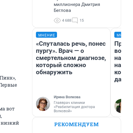
миллионера Дмитрия
Беглова
4 688
15
МНЕНИЕ
МНЕНИ
«Спуталась речь, понес
Прода
пургу». Врач — о
возьм
смертельном диагнозе,
нам г
который сложно
налог
обнаружить
косне
«Пинк»,
даже 
 Первые
Ирина Волкова
Главврач клиники
«Реабилитация доктора
ма вот
Волковой»
,
о низкий
РЕКОМЕНДУЕМ