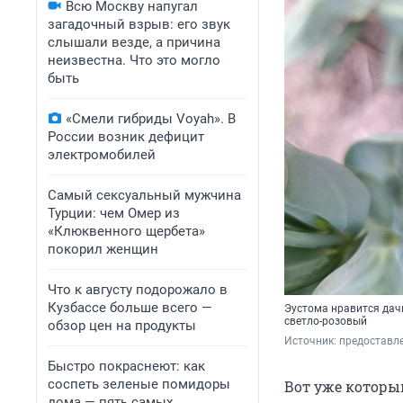
Всю Москву напугал
загадочный взрыв: его звук
слышали везде, а причина
неизвестна. Что это могло
быть
«Смели гибриды Voyah». В
России возник дефицит
электромобилей
Самый сексуальный мужчина
Турции: чем Омер из
«Клюквенного щербета»
покорил женщин
Что к августу подорожало в
Кузбассе больше всего —
Эустома нравится дач
светло-розовый
обзор цен на продукты
Источник: 
предоставл
Быстро покраснеют: как
соспеть зеленые помидоры
Вот уже которы
дома — пять самых