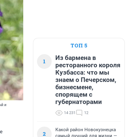
ТОП 5
Из бармена в
1
ресторанного короля
Кузбасса: что мы
знаем о Печерском,
бизнесмене,
спорящем с
губернаторами
ый и
14 231
12
Какой район Новокузнецка
е
2
самый лучший для жизни —