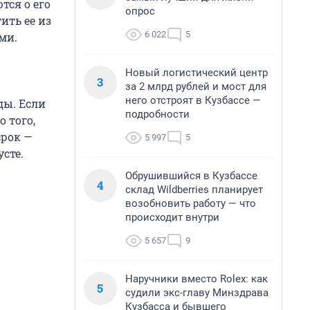
тся о его
опрос
ить ее из
6 022
5
ми.
Новый логистический центр
3
за 2 млрд рублей и мост для
него отстроят в Кузбассе —
ды. Если
подробности
 того,
срок —
5 997
5
сте.
Обрушившийся в Кузбассе
4
склад Wildberries планирует
возобновить работу — что
происходит внутри
5 657
9
Наручники вместо Rolex: как
5
судили экс-главу Минздрава
Кузбасса и бывшего