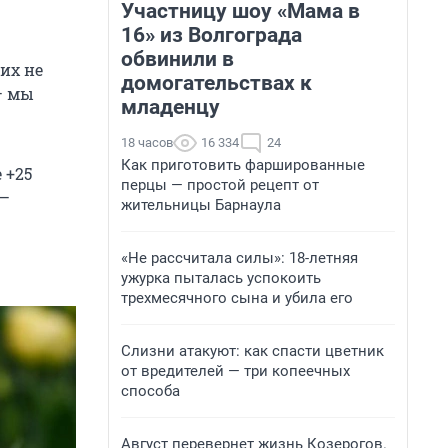
Участницу шоу «Мама в
16» из Волгограда
обвинили в
их не
домогательствах к
— мы
младенцу
18 часов
16 334
24
Как приготовить фаршированные
 +25
перцы — простой рецепт от
 —
жительницы Барнаула
«Не рассчитала силы»: 18-летняя
ужурка пыталась успокоить
трехмесячного сына и убила его
Слизни атакуют: как спасти цветник
от вредителей — три копеечных
способа
Август перевернет жизнь Козерогов.