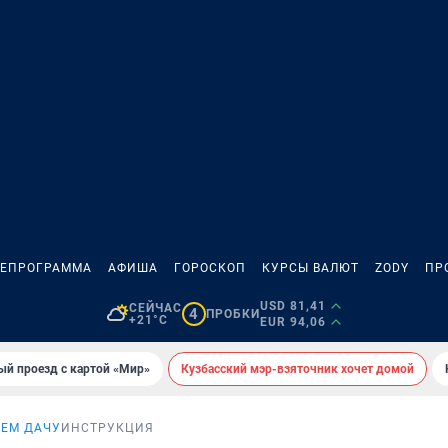
ЛЕПРОГРАММА
АФИША
ГОРОСКОП
КУРСЫ ВАЛЮТ
ZODY
ПР
USD 81,41
СЕЙЧАС
4
ПРОБКИ
+21°C
EUR 94,06
ый проезд с картой «Мир»
Кузбасский мэр-взяточник хочет домой
АЕМ ДАЧУ
ИНСТРУКЦИЯ