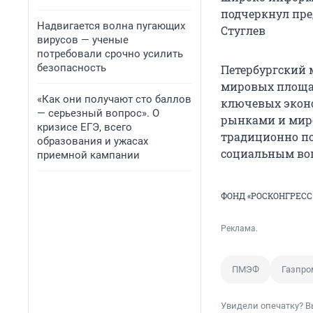
подчеркнул пре
Надвигается волна пугающих
Стуглев
вирусов — ученые
потребовали срочно усилить
безопасность
Петербургский
мировых площад
«Как они получают сто баллов
ключевых эконо
— серьезный вопрос». О
рынками и миро
кризисе ЕГЭ, всего
традиционно по
образования и ужасах
социальным воп
приемной кампании
ФОНД «РОСКОНГРЕСС
Реклама.
ПМЭФ
Газпро
Увидели опечатку? В