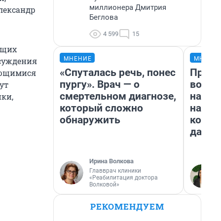
миллионера Дмитрия
лександр
Беглова
4 599
15
ущих
МНЕНИЕ
МНЕНИ
бсуждения
«Спуталась речь, понес
Прода
ающимися
пургу». Врач — о
возьм
ут
смертельном диагнозе,
нам г
ки,
который сложно
налог
обнаружить
косне
даже 
Ирина Волкова
Главврач клиники
«Реабилитация доктора
Волковой»
РЕКОМЕНДУЕМ