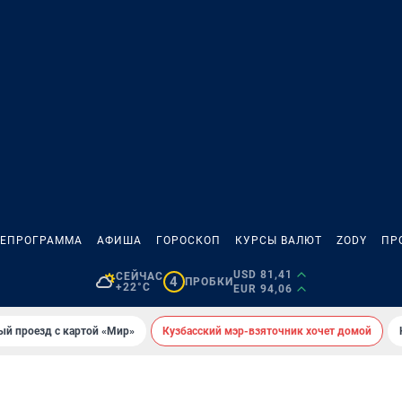
ЛЕПРОГРАММА
АФИША
ГОРОСКОП
КУРСЫ ВАЛЮТ
ZODY
ПР
USD 81,41
СЕЙЧАС
4
ПРОБКИ
+22°C
EUR 94,06
ый проезд с картой «Мир»
Кузбасский мэр-взяточник хочет домой