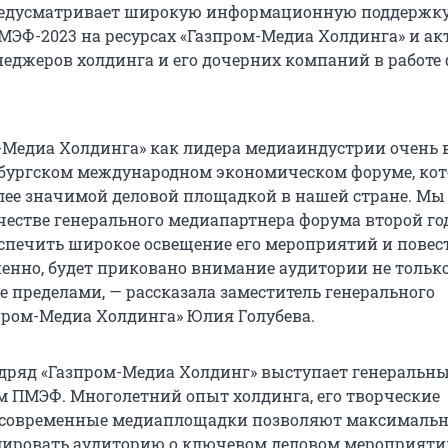
редусматривает широкую информационную поддержк
ЭФ-2023 на ресурсах «Газпром-Медиа Холдинга» и ак
неджеров холдинга и его дочерних компаний в работе
-Медиа Холдинга» как лидера медиаиндустрии очень
рбургском международном экономическом форуме, ко
лее значимой деловой площадкой в нашей стране. Мы
честве генерального медиапартнера форума второй го
спечить широкое освещение его мероприятий и повест
ненно, будет приковано внимание аудитории не только
 ее пределами, — рассказала заместитель генерального
пром-Медиа Холдинга» Юлия Голубева.
одряд «Газпром-Медиа Холдинг» выступает генеральн
 ПМЭФ. Многолетний опыт холдинга, его творческие
 современные медиаплощадки позволяют максималь
ировать аудиторию о ключевом деловом мероприяти