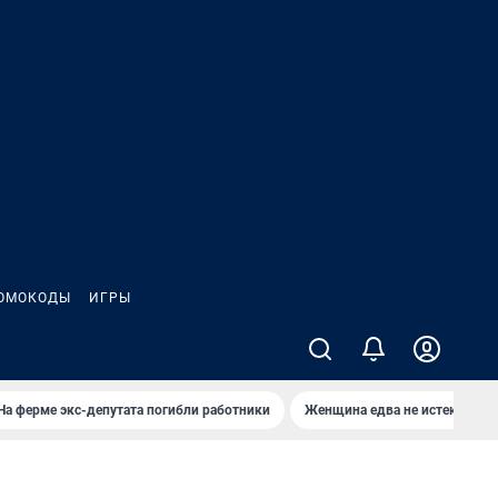
ОМОКОДЫ
ИГРЫ
На ферме экс-депутата погибли работники
Женщина едва не истекла кро