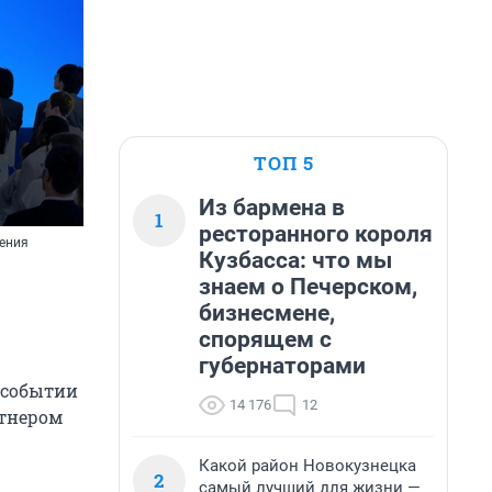
ТОП 5
Из бармена в
1
ресторанного короля
дения
Кузбасса: что мы
знаем о Печерском,
бизнесмене,
спорящем с
губернаторами
 событии
14 176
12
ртнером
Какой район Новокузнецка
2
самый лучший для жизни —