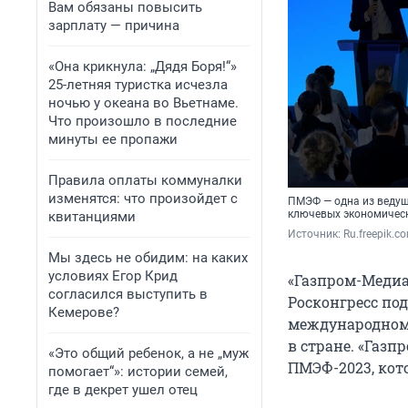
Вам обязаны повысить
зарплату — причина
«Она крикнула: „Дядя Боря!“»
25-летняя туристка исчезла
ночью у океана во Вьетнаме.
Что произошло в последние
минуты ее пропажи
Правила оплаты коммуналки
изменятся: что произойдет с
ПМЭФ — одна из ведущ
ключевых экономическ
квитанциями
Источник: 
Ru.freepik.c
Мы здесь не обидим: на каких
условиях Егор Крид
«Газпром-Медиа
согласился выступить в
Росконгресс по
Кемерове?
международном
в стране. «Газ
«Это общий ребенок, а не „муж
ПМЭФ-2023, кото
помогает“»: истории семей,
где в декрет ушел отец