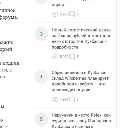
у
опрос
тивное
5 970
5
 форума.
Новый логистический центр
3
за 2 млрд рублей и мост для
него отстроят в Кузбассе —
 важно
подробности
торый
5 932
5
д подряд
ки, к
Обрушившийся в Кузбассе
4
 в
склад Wildberries планирует
возобновить работу — что
происходит внутри
4 991
8
ым
Наручники вместо Rolex: как
5
но
судили экс-главу Минздрава
и, —
Кузбасса и бывшего