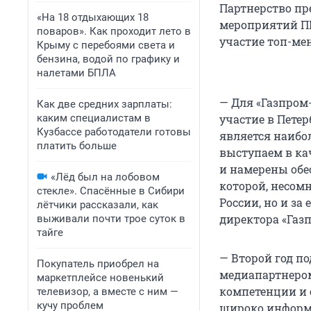
Партнерство п
«На 18 отдыхающих 18
мероприятий ПМ
поваров». Как проходит лето в
участие топ-ме
Крыму с перебоями света и
бензина, водой по графику и
налетами БПЛА
— Для «Газпром
Как две средних зарплаты:
каким специалистам в
участие в Пете
Кузбассе работодатели готовы
является наибо
платить больше
выступаем в ка
и намерены обе
«Лёд был на лобовом
которой, несом
стекле». Спасённые в Сибири
России, но и за
лётчики рассказали, как
директора «Газ
выживали почти трое суток в
тайге
— Второй год п
Покупатель приобрел на
медиапартнером
маркетплейсе новенький
компетенции и
телевизор, а вместе с ним —
кучу проблем
широко информ