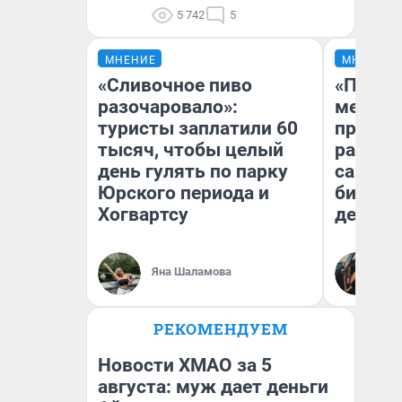
5 742
5
МНЕНИЕ
МНЕНИЕ
«Сливочное пиво
«Покуп
разочаровало»:
мешке»
туристы заплатили 60
предпр
тысяч, чтобы целый
рассказ
день гулять по парку
самом 
Юрского периода и
бизнес
Хогвартсу
дешевы
На
Яна Шаламова
От
де
РЕКОМЕНДУЕМ
Новости ХМАО за 5
августа: муж дает деньги