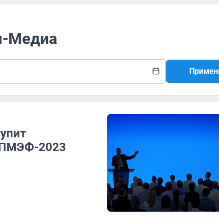
м-Медиа
Примен
упит
 ПМЭФ-2023