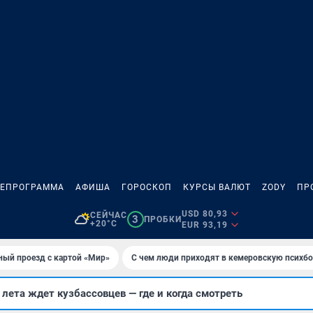
ЛЕПРОГРАММА
АФИША
ГОРОСКОП
КУРСЫ ВАЛЮТ
ZODY
ПР
USD 80,93
СЕЙЧАС
3
ПРОБКИ
+20°C
EUR 93,19
ный проезд с картой «Мир»
С чем люди приходят в кемеровскую психб
ета ждет кузбассовцев — где и когда смотреть