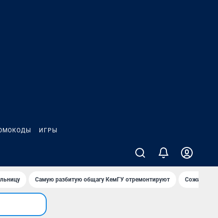
ОМОКОДЫ
ИГРЫ
ольницу
Самую разбитую общагу КемГУ отремонтируют
Сожительни