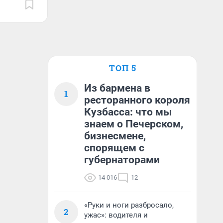
ТОП 5
Из бармена в
1
ресторанного короля
Кузбасса: что мы
знаем о Печерском,
бизнесмене,
спорящем с
губернаторами
14 016
12
«Руки и ноги разбросало,
2
ужас»: водителя и