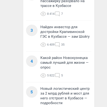
пассажирку разорвало на
трассе в Кузбассе
8 414
7
Найден инвестор для
3
достройки Крапивинской
ГЭС в Кузбассе — зам Шойгу
6 409
35
Какой район Новокузнецка
4
самый лучший для жизни —
опрос
5 822
5
Новый логистический центр
5
за 2 млрд рублей и мост для
него отстроят в Кузбассе —
подробности