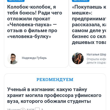
МНЕНИЕ
МНЕНИЕ
Колобок-колобок, я
«Покупаешь ко
тебя боюсь! Ради чего
мешке»:
отложили прокат
предпринимат
«Человека-паука» —
рассказала, как
отзыв о фильме про
самом деле ус
«человека-булку»
бизнес со скл
дешевых това
Наталья Шорох
Надежда Губарь
Открыла кофейн
деньги соцразв
РЕКОМЕНДУЕМ
Ученый в изгнании: какую тайну
хранит могила профессора уфимского
вуза, которого обожали студенты
18 часов
8 626
3