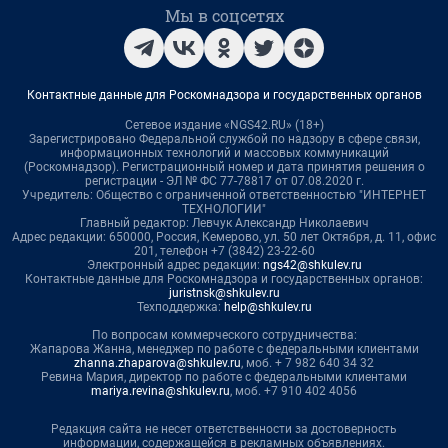
Мы в соцсетях
Контактные данные для Роскомнадзора и государственных органов
Сетевое издание «NGS42.RU» (18+)
Зарегистрировано Федеральной службой по надзору в сфере связи,
информационных технологий и массовых коммуникаций
(Роскомнадзор). Регистрационный номер и дата принятия решения о
регистрации - ЭЛ № ФС 77-78817 от 07.08.2020 г.
Учредитель: Общество с ограниченной ответственностью "ИНТЕРНЕТ
ТЕХНОЛОГИИ"
Главный редактор: Левчук Александр Николаевич
Адрес редакции: 650000, Россия, Кемерово, ул. 50 лет Октября, д. 11, офис
201, телефон +7 (3842) 23-22-60
Электронный адрес редакции:
ngs42@shkulev.ru
Контактные данные для Роскомнадзора и государственных органов:
juristnsk@shkulev.ru
Техподдержка:
help@shkulev.ru
По вопросам коммерческого сотрудничества:
Жапарова Жанна, менеджер по работе с федеральными клиентами
zhanna.zhaparova@shkulev.ru
, моб. + 7 982 640 34 32
Ревина Мария, директор по работе с федеральными клиентами
mariya.revina@shkulev.ru
, моб. +7 910 402 4056
Редакция сайта не несет ответственности за достоверность
информации, содержащейся в рекламных объявлениях.