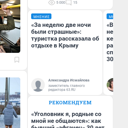
5 000
15
МНЕНИЕ
МНЕНИЕ
«За неделю две ночи
«Всей 
были страшные»:
ненавид
туристка рассказала об
кемеро
отдыхе в Крыму
рассказ
спортс
30 сиде
Александра Исмайлова
Ел
заместитель главного
Ко
редактора 63.RU
РЕКОМЕНДУЕМ
«Уголовник я, родные со
мной не общаются»: как
бывший «афганец» 30 лет