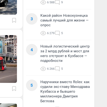
6 588
9
Какой район Новокузнецка
3
самый лучший для жизни —
опрос
6 279
5
Новый логистический центр
4
за 2 млрд рублей и мост для
него отстроят в Кузбассе —
подробности
6 266
5
Наручники вместо Rolex: как
5
судили экс-главу Минздрава
Кузбасса и бывшего
миллионера Дмитрия
Беглова