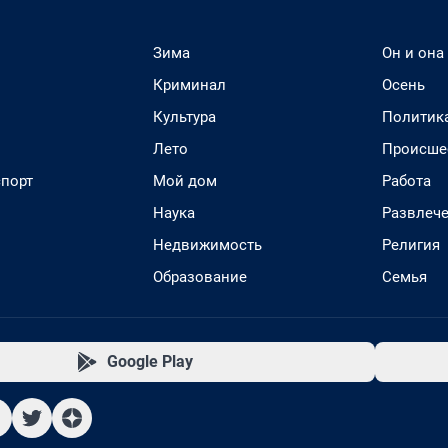
Зима
Он и она
Криминал
Осень
Культура
Политик
Лето
Происше
спорт
Мой дом
Работа
Наука
Развлеч
Недвижимость
Религия
Образование
Семья
Google Play