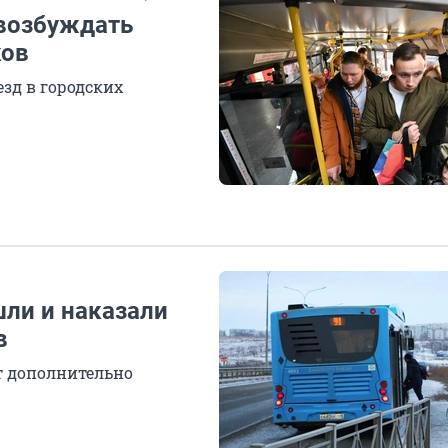
возбуждать
ков
зд в городских
шли и наказали
в
ят дополнительно