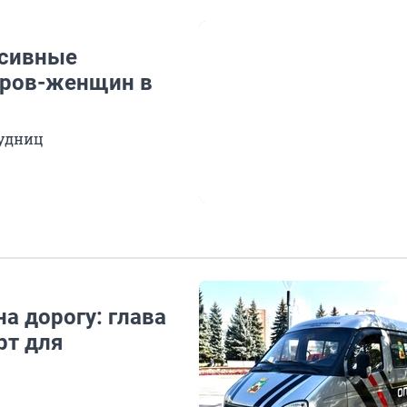
ссивные
еров-женщин в
рудниц
а дорогу: глава
рт для