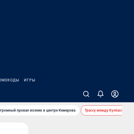
ОМОКОДЫ
ИГРЫ
громный провал возник в центре Кемерова
Трассу между Кузбассом и 