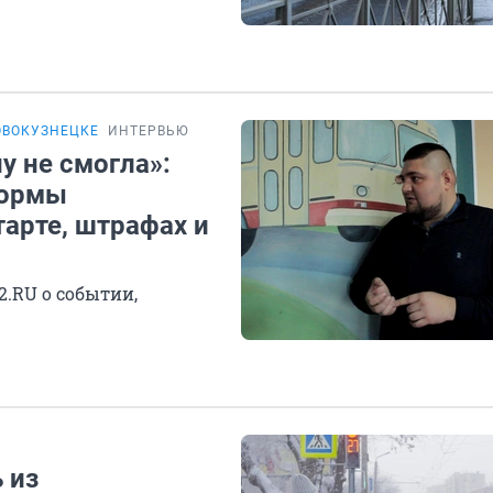
ОВОКУЗНЕЦКЕ
ИНТЕРВЬЮ
у не смогла»:
формы
тарте, штрафах и
.RU о событии,
 из