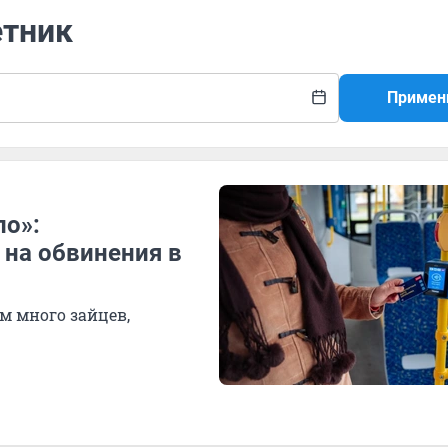
етник
Примен
ло»:
 на обвинения в
м много зайцев,