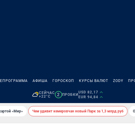
ЛЕПРОГРАММА
АФИША
ГОРОСКОП
КУРСЫ ВАЛЮТ
ZODY
ПР
USD 82,17
СЕЙЧАС
2
ПРОБКИ
+22°C
EUR 94,84
картой «Мир»
Чем удивит кемеровчан новый Парк за 1,3 млрд руб
О